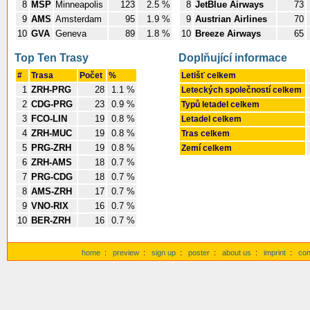
8
MSP
Minneapolis
123
2.5 %
8
JetBlue Airways
73
9
AMS
Amsterdam
95
1.9 %
9
Austrian Airlines
70
10
GVA
Geneva
89
1.8 %
10
Breeze Airways
65
Top Ten Trasy
Doplňující informace
#
Trasa
Počet
%
Letišť celkem
1
ZRH-PRG
28
1.1 %
Leteckých společností celkem
2
CDG-PRG
23
0.9 %
Typů letadel celkem
3
FCO-LIN
19
0.8 %
Letadel celkem
4
ZRH-MUC
19
0.8 %
Tras celkem
5
PRG-ZRH
19
0.8 %
Zemí celkem
6
ZRH-AMS
18
0.7 %
7
PRG-CDG
18
0.7 %
8
AMS-ZRH
17
0.7 %
9
VNO-RIX
16
0.7 %
10
BER-ZRH
16
0.7 %
home
:
preview
:
sign up
:
poster
:
about us
:
imprint
:
con