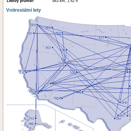
Letový průměr:
943 km, 1:42 h
Vnitrostátní lety