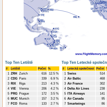
Top Ten Letiště
Top Ten Letecké společn
#
Letiště
Počet
%
#
Letecká společnost
Počet
1
ZRH
Zurich
616
12.5 %
1
Swiss
514
2
CDG
Paris
339
6.9 %
2
Air Baltic
468
3
RIX
Riga
213
4.3 %
3
Air France
302
4
VIE
Vienna
206
4.2 %
4
Delta Air Lines
238
5
PRG
Prague
172
3.5 %
5
ITA Airways
141
6
MUC
Munich
157
3.2 %
6
Air Canada
95
7
FCO
Roma
133
2.7 %
7
Smartwings
86