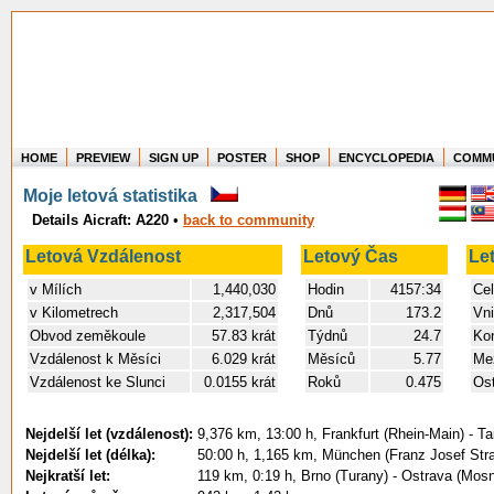
HOME
PREVIEW
SIGN UP
POSTER
SHOP
ENCYCLOPEDIA
COMM
Where in the world have you flown?
Moje letová statistika
How long have you been in the air?
Details Aicraft: A220
•
back to community
Create your own FlightMemory and see!
Letová Vzdálenost
Letový Čas
Le
v Mílích
1,440,030
Hodin
4157:34
Cel
v Kilometrech
2,317,504
Dnů
173.2
Vni
Obvod zeměkoule
57.83 krát
Týdnů
24.7
Kon
Vzdálenost k Měsíci
6.029 krát
Měsíců
5.77
Mez
Vzdálenost ke Slunci
0.0155 krát
Roků
0.475
Ost
Nejdelší let (vzdálenost):
9,376 km, 13:00 h, Frankfurt (Rhein-Main) - Ta
Nejdelší let (délka):
50:00 h, 1,165 km, München (Franz Josef Strauß
Nejkratší let:
119 km, 0:19 h, Brno (Turany) - Ostrava (Mos