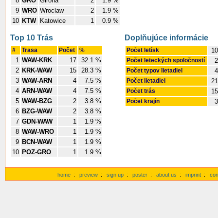
8
GRO
Girona
2
1.9 %
9
WRO
Wroclaw
2
1.9 %
10
KTW
Katowice
1
0.9 %
Top 10 Trás
Doplňujúce informácie
#
Trasa
Počet
%
Počet letísk
10
1
WAW-KRK
17
32.1 %
Počet leteckých spoločností
2
2
KRK-WAW
15
28.3 %
Počet typov lietadiel
4
3
WAW-ARN
4
7.5 %
Počet lietadiel
21
4
ARN-WAW
4
7.5 %
Počet trás
15
5
WAW-BZG
2
3.8 %
Počet krajín
3
6
BZG-WAW
2
3.8 %
7
GDN-WAW
1
1.9 %
8
WAW-WRO
1
1.9 %
9
BCN-WAW
1
1.9 %
10
POZ-GRO
1
1.9 %
home
:
preview
:
sign up
:
poster
:
about us
:
imprint
:
con