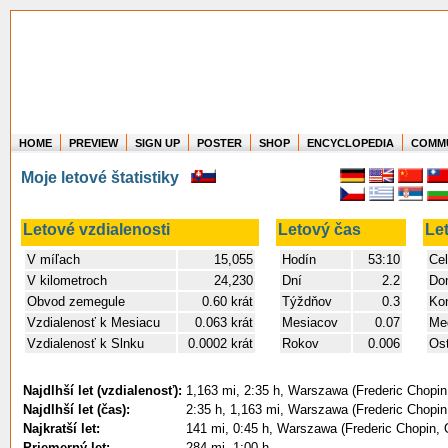
HOME
PREVIEW
SIGN UP
POSTER
SHOP
ENCYCLOPEDIA
COMM
Where in the world have you flown?
Moje letové štatistiky
How long have you been in the air?
Create your own FlightMemory and see!
Letové vzdialenosti
Letový čas
Le
V míľach
15,055
Hodín
53:10
Cel
V kilometroch
24,230
Dní
2.2
Do
Obvod zemegule
0.60 krát
Týždňov
0.3
Kon
Vzdialenosť k Mesiacu
0.063 krát
Mesiacov
0.07
Med
Vzdialenosť k Slnku
0.0002 krát
Rokov
0.006
Ost
Najdlhší let (vzdialenosť):
1,163 mi, 2:35 h, Warszawa (Frederic Chopin,
Najdlhší let (čas):
2:35 h, 1,163 mi, Warszawa (Frederic Chopin,
Najkratší let:
141 mi, 0:45 h, Warszawa (Frederic Chopin,
Priemerný let:
284 mi, 1:00 h