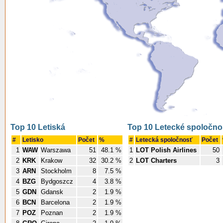
Top 10 Letiská
Top 10 Letecké spoločno
#
Letisko
Počet
%
#
Letecká spoločnosť
Počet
1
WAW
Warszawa
51
48.1 %
1
LOT Polish Airlines
50
2
KRK
Krakow
32
30.2 %
2
LOT Charters
3
3
ARN
Stockholm
8
7.5 %
4
BZG
Bydgoszcz
4
3.8 %
5
GDN
Gdansk
2
1.9 %
6
BCN
Barcelona
2
1.9 %
7
POZ
Poznan
2
1.9 %