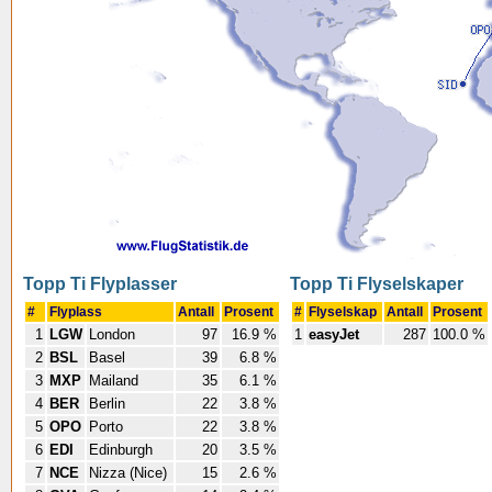
Topp Ti Flyplasser
Topp Ti Flyselskaper
#
Flyplass
Antall
Prosent
#
Flyselskap
Antall
Prosent
1
LGW
London
97
16.9 %
1
easyJet
287
100.0 %
2
BSL
Basel
39
6.8 %
3
MXP
Mailand
35
6.1 %
4
BER
Berlin
22
3.8 %
5
OPO
Porto
22
3.8 %
6
EDI
Edinburgh
20
3.5 %
7
NCE
Nizza (Nice)
15
2.6 %