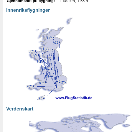
Gjennomsnitt pr. flygning:
1.149 km, 1:53 h
Innenriksflygninger
Verdenskart