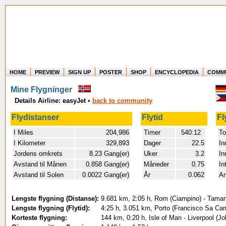
HOME
PREVIEW
SIGN UP
POSTER
SHOP
ENCYCLOPEDIA
COMM
Where in the world have you flown?
Mine Flygninger
How long have you been in the air?
Details Airline: easyJet
•
back to community
Create your own FlightMemory and see!
Flydistanser
Flytid
Fl
I Miles
204,986
Timer
540:12
To
I Kilometer
329,893
Dager
22.5
In
Jordens omkrets
8.23 Gang(er)
Uker
3.2
In
Avstand til Månen
0.858 Gang(er)
Måneder
0.75
In
Avstand til Solen
0.0022 Gang(er)
År
0.062
An
Lengste flygning (Distanse):
9.681 km, 2:05 h, Rom (Ciampino) - Tama
Lengste flygning (Flytid):
4:25 h, 3.051 km, Porto (Francisco Sa Carn
Korteste flygning:
144 km, 0:20 h, Isle of Man - Liverpool (J