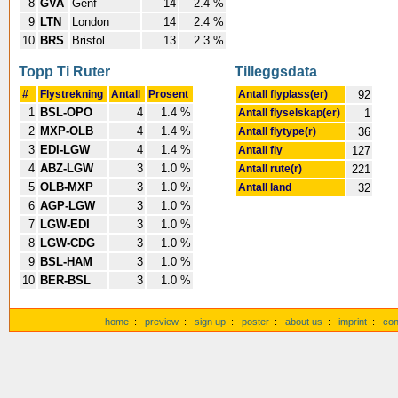
8
GVA
Genf
14
2.4 %
9
LTN
London
14
2.4 %
10
BRS
Bristol
13
2.3 %
Topp Ti Ruter
Tilleggsdata
#
Flystrekning
Antall
Prosent
Antall flyplass(er)
92
1
BSL-OPO
4
1.4 %
Antall flyselskap(er)
1
2
MXP-OLB
4
1.4 %
Antall flytype(r)
36
3
EDI-LGW
4
1.4 %
Antall fly
127
4
ABZ-LGW
3
1.0 %
Antall rute(r)
221
5
OLB-MXP
3
1.0 %
Antall land
32
6
AGP-LGW
3
1.0 %
7
LGW-EDI
3
1.0 %
8
LGW-CDG
3
1.0 %
9
BSL-HAM
3
1.0 %
10
BER-BSL
3
1.0 %
home
:
preview
:
sign up
:
poster
:
about us
:
imprint
:
con