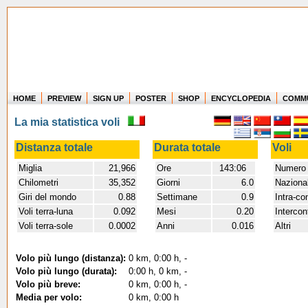
HOME
PREVIEW
SIGN UP
POSTER
SHOP
ENCYCLOPEDIA
COMM
Where in the world have you flown?
La mia statistica voli
How long have you been in the air?
Create your own FlightMemory and see!
Distanza totale
Durata totale
Voli
Miglia
21,966
Ore
143:06
Numero 
Chilometri
35,352
Giorni
6.0
Nazional
Giri del mondo
0.88
Settimane
0.9
Intra-co
Voli terra-luna
0.092
Mesi
0.20
Intercon
Voli terra-sole
0.0002
Anni
0.016
Altri
Volo più lungo (distanza):
0 km, 0:00 h, -
Volo più lungo (durata):
0:00 h, 0 km, -
Volo più breve:
0 km, 0:00 h, -
Media per volo:
0 km, 0:00 h