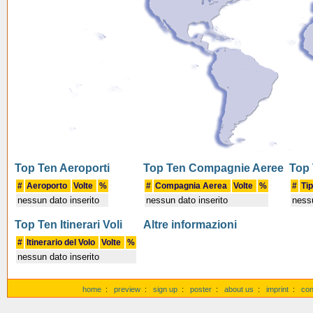
Top Ten Aeroporti
Top Ten Compagnie Aeree
Top 
#
Aeroporto
Volte
%
#
Compagnia Aerea
Volte
%
#
Ti
nessun dato inserito
nessun dato inserito
nessu
Top Ten Itinerari Voli
Altre informazioni
#
Itinerario del Volo
Volte
%
nessun dato inserito
home
:
preview
:
sign up
:
poster
:
about us
:
imprint
:
con