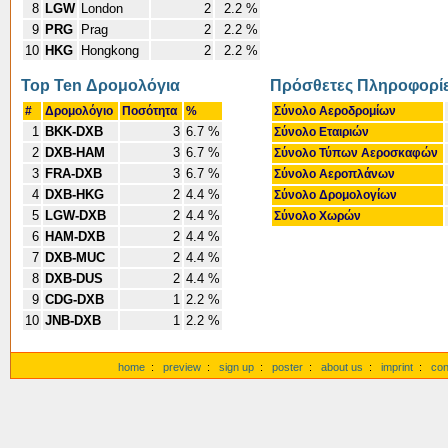
8
LGW
London
2
2.2 %
9
PRG
Prag
2
2.2 %
10
HKG
Hongkong
2
2.2 %
Top Ten Δρομολόγια
Πρόσθετες Πληροφορί
#
Δρομολόγιο
Ποσότητα
%
Σύνολο Αεροδρομίων
1
BKK-DXB
3
6.7 %
Σύνολο Εταιριών
2
DXB-HAM
3
6.7 %
Σύνολο Τύπων Αεροσκαφών
3
FRA-DXB
3
6.7 %
Σύνολο Αεροπλάνων
4
DXB-HKG
2
4.4 %
Σύνολο Δρομολογίων
5
LGW-DXB
2
4.4 %
Σύνολο Χωρών
6
HAM-DXB
2
4.4 %
7
DXB-MUC
2
4.4 %
8
DXB-DUS
2
4.4 %
9
CDG-DXB
1
2.2 %
10
JNB-DXB
1
2.2 %
home
:
preview
:
sign up
:
poster
:
about us
:
imprint
:
con