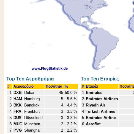
Top Ten Αεροδρόμια
Top Ten Εταιρίες
#
Αεροδρόμιο
Ποσότητα
%
#
Εταιρία
Ποσότη
1
DXB
Dubai
45
50.0 %
1
Emirates
2
HAM
Hamburg
5
5.6 %
2
Emirates Airlines
3
BKK
Bangkok
4
4.4 %
3
Riyadh Air
4
FRA
Frankfurt
3
3.3 %
4
Turkish Airlines
5
DUS
Düsseldorf
3
3.3 %
5
Emirates Airline
6
MUC
München
2
2.2 %
6
Aeroflot
7
PVG
Shanghai
2
2.2 %