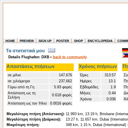
HOME
PREVIEW
SIGN UP
POSTER
SHOP
ENCYCLOPEDIA
COMM
Where in the world have you flown?
Τα στατιστικά μου
How long have you been in the air?
Details Flughafen: DXB
•
back to community
Create your own FlightMemory and see!
Αποστάσεις πτήσεων
Χρόνος πτήσεων
Πτ
σε μίλια
147,676
Ώρες
313:57
Συ
σε χιλιόμετρα
237,662
Ημέρες
13.1
Πτ
Γύρω από τη Γη
5.93 φορές
Εβδομάδες
1.9
Πτ
Απόσταση ως τη
Μήνες
0.44
Δι
0.618 φορές
Σελήνη
Χρόνια
0.036
Άλ
Απόσταση ως τον Ήλιο
0.0016 φορές
Μεγαλύτερη πτήση (Απόσταση):
11.993 km, 13:19 h, Brisbane (Internat
Μεγαλύτερη πτήση (Διάρκεια):
13:27 h, 11.657 km, Dubai (Internatio
Μικρότερη πτήση:
348 km, 1:15 h, Dubai (International) 