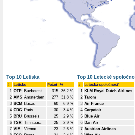
Top 10 Letiská
Top 10 Letecké spoločno
#
Letisko
Počet
%
#
Letecká spoločnosť
1
OTP
Bucharest
315
36.2 %
1
KLM Royal Dutch Airlines
2
AMS
Amsterdam
277
31.8 %
2
Tarom
3
BCM
Bacau
60
6.9 %
3
Air France
4
CDG
Paris
30
3.4 %
4
Carpatair
5
BRU
Brussels
25
2.9 %
5
Blue Air
6
TSR
Timisoara
25
2.9 %
6
Dan Air
7
VIE
Vienna
23
2.6 %
7
Austrian Airlines