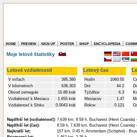
HOME
PREVIEW
SIGN UP
POSTER
SHOP
ENCYCLOPEDIA
COMM
Where in the world have you flown?
Moje letové štatistiky
How long have you been in the air?
Create your own FlightMemory and see!
Letové vzdialenosti
Letový čas
Le
V míľach
395,380
Hodín
1060:55
Ce
V kilometroch
636,303
Dní
44.2
D
Obvod zemegule
15.88 krát
Týždňov
6.3
Ko
Vzdialenosť k Mesiacu
1.655 krát
Mesiacov
1.47
Me
Vzdialenosť k Slnku
0.0043 krát
Rokov
0.121
Os
Najdlhší let (vzdialenosť):
7,639 km, 8:59 h, Bucharest (Henri Coanda) 
Najdlhší let (čas):
8:59 h, 7,639 km, Bucharest (Henri Coanda) 
Najkratší let:
157 km, 0:45 h, Amsterdam (Schiphol) - Brus
Priemerný let:
1,462 km, 2:26 h