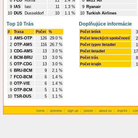
8
FCO
Roma
21
2.4 %
8
Wizz Air
9
IAS
Iasi
11
1.3 %
9
Ryanair
10
DUS
Dusseldorf
10
1.1 %
10
Turkish Airlines
Top 10 Trás
Doplňujúce informácie
#
Trasa
Počet
%
Počet letísk
3
1
AMS-OTP
126
29.0 %
Počet leteckých spoločností
2
2
OTP-AMS
116
26.7 %
Počet typov lietadiel
1
3
CDG-AMS
13
3.0 %
Počet lietadiel
17
4
BCM-BRU
13
3.0 %
Počet trás
8
5
OTP-CDG
13
3.0 %
Počet krajín
1
6
BRU-BCM
9
2.1 %
7
FCO-BCM
6
1.4 %
8
OTP-VIE
6
1.4 %
9
OTP-BCM
5
1.1 %
10
TSR-DUS
5
1.1 %
home
:
preview
:
sign up
:
poster
:
about us
:
imprint
:
con