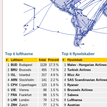
Top ti lufthavne
Top ti flyselskaber
#
Lufthavn
Antal
Procent
#
Flyselskab
1
BUD
Budapest
1129
17.3 %
1
Malev - Hungarian Airlines
2
BRU
Brussels
455
7.0 %
2
Turkish Airlines
3
ISL
Istanbul
317
4.9 %
3
Wizz Air
4
ARN
Stockholm
141
2.2 %
4
SAS Scandinavian Airline
5
CPH
Copenhagen
123
1.9 %
5
Ryanair
6
VIE
Vienna
98
1.5 %
6
Brussels Airlines
7
FRA
Frankfurt
98
1.5 %
7
Sabena
8
LHR
London
79
1.2 %
8
Lufthansa
9
ZRH
Zurich
77
1.2 %
9
Austrian