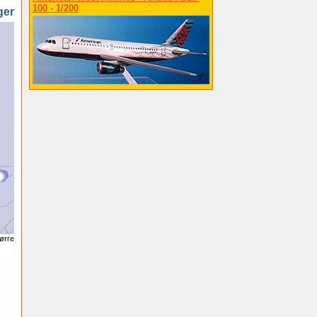
100 - 1/200
ger
tørre