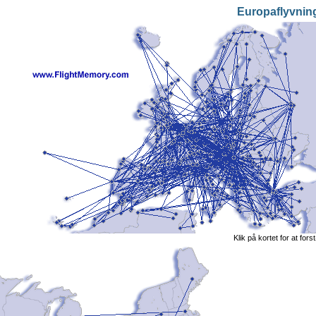
Europaflyvnin
Klik på kortet for at fors