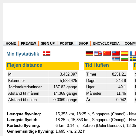
HOME
PREVIEW
SIGN UP
POSTER
SHOP
ENCYCLOPEDIA
COMM
Where in the world have you flown?
Min flystatistik
How long have you been in the air?
Create your own FlightMemory and see!
Fløjen distance
Tid i luften
Mil
3,432,097
Timer
8251:21
Kilometer
5,523,425
Dage
343.8
Jordomkredsninger
137.82 gange
Uger
49.1
Afstand til månen
14.369 gange
Måneder
11.46
Afstand til solen
0.0369 gange
År
0.942
Længste flyvning:
15,353 km, 18:25 h, Singapore (Changi) - New
Længste flyetid:
18:25 h, 15,353 km, Singapore (Changi) - New
Korteste flyvning:
6 km, 0:14 h, - Zabreh (Dolni Benesov), 13.0
Gennemsnitlige flyvning:
1,695 km, 2:32 h