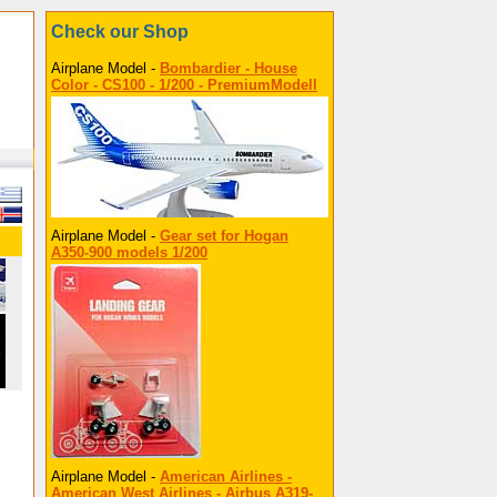
Check our Shop
Airplane Model -
Bombardier - House
Color - CS100 - 1/200 - PremiumModell
Airplane Model -
Gear set for Hogan
A350-900 models 1/200
Airplane Model -
American Airlines -
American West Airlines - Airbus A319-