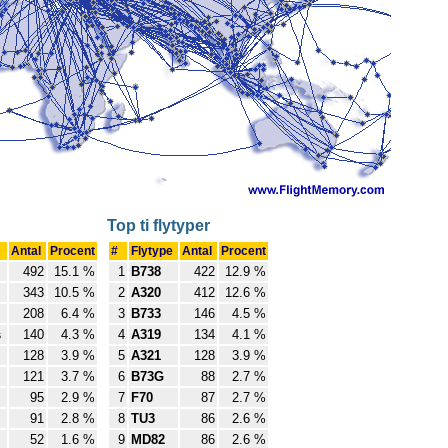
Top ti flytyper
Antal
Procent
#
Flytype
Antal
Procent
492
15.1 %
1
B738
422
12.9 %
343
10.5 %
2
A320
412
12.6 %
208
6.4 %
3
B733
146
4.5 %
s
140
4.3 %
4
A319
134
4.1 %
128
3.9 %
5
A321
128
3.9 %
121
3.7 %
6
B73G
88
2.7 %
95
2.9 %
7
F70
87
2.7 %
91
2.8 %
8
TU3
86
2.6 %
52
1.6 %
9
MD82
86
2.6 %