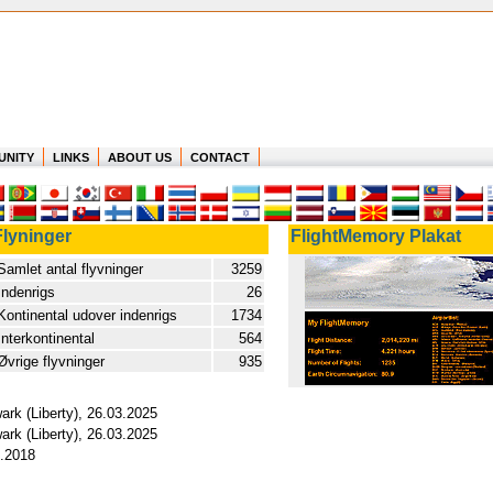
UNITY
LINKS
ABOUT US
CONTACT
Flyninger
FlightMemory Plakat
Samlet antal flyvninger
3259
Indenrigs
26
Kontinental udover indenrigs
1734
Interkontinental
564
Øvrige flyvninger
935
ark (Liberty), 26.03.2025
ark (Liberty), 26.03.2025
5.2018