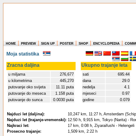
HOME
PREVIEW
SIGN UP
POSTER
SHOP
ENCYCLOPEDIA
COMM
Where in the world have you flown?
Moja statistika
How long have you been in the air?
Create your own FlightMemory and see!
Zracna daljina
Ukupno trajanje leta
u miljama
276,677
sati
695:44
u kilometrima
445,270
dana
29.0
putovanje oko svijeta
11.11 puta
nedelja
4.1
putovanje do meseca
1.158 puta
mjeseci
0.97
putovanje do sunca
0.0030 puta
godine
0.079
Najduzi let (daljina):
10,247 km, 11:27 h, Amsterdam (Schiph
Najduzi let (trajanje-vremenski):
12:50 h, 9,915 km, Tokyo (Narita) - R
Najkraci let:
17 km, 0:08 h, Ziyaraifushi - Helengel
Prosecno trajanje:
1,509 km, 2:22 h