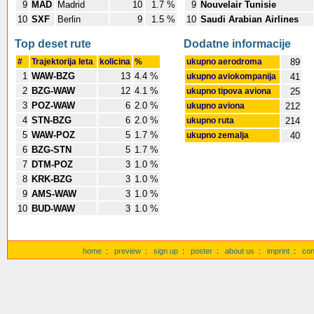
9
MAD
Madrid
10
1.7 %
9
Nouvelair Tunisie
10
SXF
Berlin
9
1.5 %
10
Saudi Arabian Airlines
Top deset rute
Dodatne informacije
#
Trajektorija leta
kolicina
%
ukupno aerodroma
89
1
WAW-BZG
13
4.4 %
ukupno aviokompanija
41
2
BZG-WAW
12
4.1 %
ukupno tipova aviona
25
3
POZ-WAW
6
2.0 %
ukupno aviona
212
4
STN-BZG
6
2.0 %
ukupno ruta
214
5
WAW-POZ
5
1.7 %
ukupno zemalja
40
6
BZG-STN
5
1.7 %
7
DTM-POZ
3
1.0 %
8
KRK-BZG
3
1.0 %
9
AMS-WAW
3
1.0 %
10
BUD-WAW
3
1.0 %
home
:
preview
:
sign up
:
poster
:
about us
:
imprint
:
con