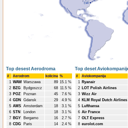
Top desest Aerodroma
Top deset Aviokompanij
#
Aerodrom
kolicina
%
#
Aviokompanija
1
WAW
Warszawa
89
15.1 %
1
Ryanair
2
BZG
Bydgoszcz
68
11.5 %
2
LOT Polish Airlines
3
POZ
Poznan
45
7.6 %
3
Wizz Air
4
GDN
Gdansk
29
4.9 %
4
KLM Royal Dutch Airlines
5
AMS
Amsterdam
18
3.1 %
5
Lufthansa
6
STN
London
18
3.1 %
6
Air France
7
BGY
Bergamo
16
2.7 %
7
OLT Express
8
CDG
Paris
14
2.4 %
8
eurolot.com