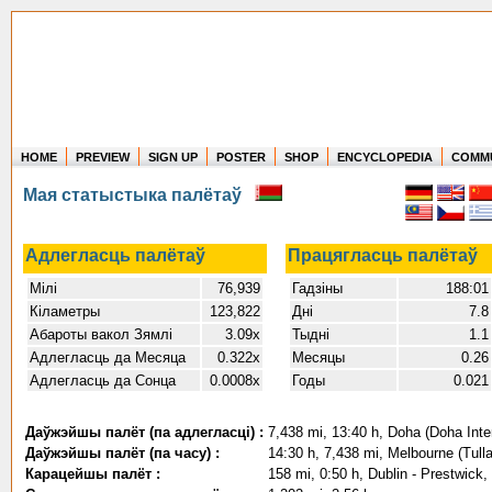
HOME
PREVIEW
SIGN UP
POSTER
SHOP
ENCYCLOPEDIA
COMM
Where in the world have you flown?
Мая статыстыка палётаў
How long have you been in the air?
Create your own FlightMemory and see!
Адлегласць палётаў
Працягласць палётаў
Мілі
76,939
Гадзіны
188:01
Кіламетры
123,822
Дні
7.8
Абароты вакол Зямлі
3.09x
Тыдні
1.1
Адлегласць да Месяца
0.322x
Месяцы
0.26
Адлегласць да Сонца
0.0008x
Годы
0.021
Даўжэйшы палёт (па адлегласці) :
7,438 mi, 13:40 h, Doha (Doha Inter
Даўжэйшы палёт (па часу) :
14:30 h, 7,438 mi, Melbourne (Tulla
Карацейшы палёт :
158 mi, 0:50 h, Dublin - Prestwick,