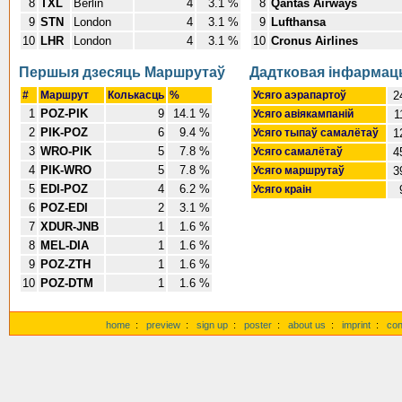
8
TXL
Berlin
4
3.1 %
8
Qantas Airways
9
STN
London
4
3.1 %
9
Lufthansa
10
LHR
London
4
3.1 %
10
Cronus Airlines
Першыя дзесяць Маршрутаў
Дадтковая інфарма
#
Маршрут
Колькасць
%
Усяго аэрапартоў
2
1
POZ-PIK
9
14.1 %
Усяго авіякампаній
1
2
PIK-POZ
6
9.4 %
Усяго тыпаў самалётаў
1
3
WRO-PIK
5
7.8 %
Усяго самалётаў
4
4
PIK-WRO
5
7.8 %
Усяго маршрутаў
3
5
EDI-POZ
4
6.2 %
Усяго краін
6
POZ-EDI
2
3.1 %
7
XDUR-JNB
1
1.6 %
8
MEL-DIA
1
1.6 %
9
POZ-ZTH
1
1.6 %
10
POZ-DTM
1
1.6 %
home
:
preview
:
sign up
:
poster
:
about us
:
imprint
:
con