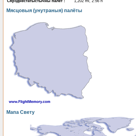
Сярэднестатыстычны палёт :
1,202 mi, 2:56 h
Мясцовыя (унутраныя) палёты
Мапа Свету