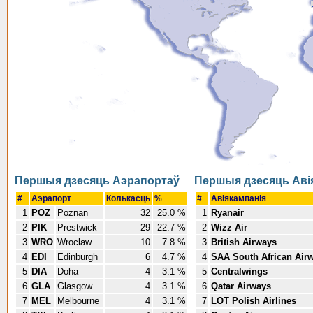
Першыя дзесяць Аэрапортаў
Першыя дзесяць Аві
#
Аэрапорт
Колькасць
%
#
Авіякампанія
1
POZ
Poznan
32
25.0 %
1
Ryanair
2
PIK
Prestwick
29
22.7 %
2
Wizz Air
3
WRO
Wroclaw
10
7.8 %
3
British Airways
4
EDI
Edinburgh
6
4.7 %
4
SAA South African Air
5
DIA
Doha
4
3.1 %
5
Centralwings
6
GLA
Glasgow
4
3.1 %
6
Qatar Airways
7
MEL
Melbourne
4
3.1 %
7
LOT Polish Airlines