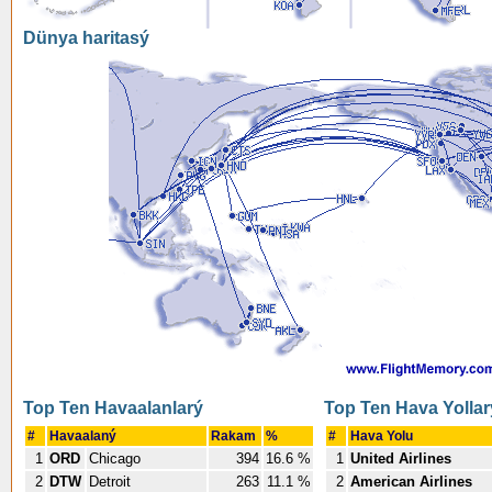
Dünya haritasý
Top Ten Havaalanlarý
Top Ten Hava Yollar
#
Havaalaný
Rakam
%
#
Hava Yolu
1
ORD
Chicago
394
16.6 %
1
United Airlines
2
DTW
Detroit
263
11.1 %
2
American Airlines