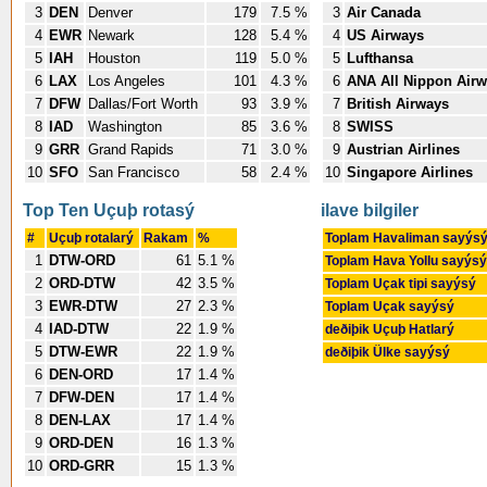
3
DEN
Denver
179
7.5 %
3
Air Canada
4
EWR
Newark
128
5.4 %
4
US Airways
5
IAH
Houston
119
5.0 %
5
Lufthansa
6
LAX
Los Angeles
101
4.3 %
6
ANA All Nippon Air
7
DFW
Dallas/Fort Worth
93
3.9 %
7
British Airways
8
IAD
Washington
85
3.6 %
8
SWISS
9
GRR
Grand Rapids
71
3.0 %
9
Austrian Airlines
10
SFO
San Francisco
58
2.4 %
10
Singapore Airlines
Top Ten Uçuþ rotasý
ilave bilgiler
#
Uçuþ rotalarý
Rakam
%
Toplam Havaliman sayýs
1
DTW-ORD
61
5.1 %
Toplam Hava Yollu sayýsý
2
ORD-DTW
42
3.5 %
Toplam Uçak tipi sayýsý
3
EWR-DTW
27
2.3 %
Toplam Uçak sayýsý
4
IAD-DTW
22
1.9 %
deðiþik Uçuþ Hatlarý
5
DTW-EWR
22
1.9 %
deðiþik Ülke sayýsý
6
DEN-ORD
17
1.4 %
7
DFW-DEN
17
1.4 %
8
DEN-LAX
17
1.4 %
9
ORD-DEN
16
1.3 %
10
ORD-GRR
15
1.3 %