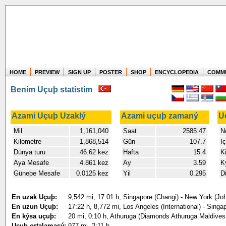
HOME
PREVIEW
SIGN UP
POSTER
SHOP
ENCYCLOPEDIA
COMM
Where in the world have you flown?
Benim Uçuþ statistim
How long have you been in the air?
Create your own FlightMemory and see!
Azami Uçuþ Uzaklý
Azami uçuþ zamaný
U
Mil
1,161,040
Saat
2585:47
N
Kilometre
1,868,514
Gün
107.7
I
Dünya turu
46.62 kez
Hafta
15.4
K
Aya Mesafe
4.861 kez
Ay
3.59
K
Güneþe Mesafe
0.0125 kez
Yil
0.295
D
En uzak Uçuþ:
9,542 mi, 17:01 h, Singapore (Changi) - New York (Jo
En uzun Uçuþ:
17:22 h, 8,772 mi, Los Angeles (International) - Singa
En kýsa uçuþ:
20 mi, 0:10 h, Athuruga (Diamonds Athuruga Maldives 
Uçuþ ortalamasý:
977 mi, 2:11 h