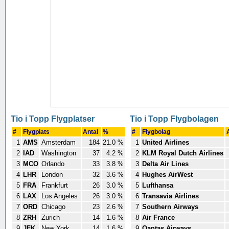
Tio i Topp Flygplatser
Tio i Topp Flygbolagen
#
Flygplats
Antal
%
#
Flygbolag
1
AMS
Amsterdam
184
21.0 %
1
United Airlines
2
IAD
Washington
37
4.2 %
2
KLM Royal Dutch Airlines
3
MCO
Orlando
33
3.8 %
3
Delta Air Lines
4
LHR
London
32
3.6 %
4
Hughes AirWest
5
FRA
Frankfurt
26
3.0 %
5
Lufthansa
6
LAX
Los Angeles
26
3.0 %
6
Transavia Airlines
7
ORD
Chicago
23
2.6 %
7
Southern Airways
8
ZRH
Zurich
14
1.6 %
8
Air France
9
JFK
New York
14
1.6 %
9
Qantas Airways