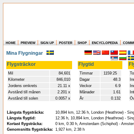
HOME
PREVIEW
SIGN UP
POSTER
SHOP
ENCYCLOPEDIA
COMM
Where in the world have you flown?
Mina Flygningar
How long have you been in the air?
Create your own FlightMemory and see!
Flygsträckor
Flygtid
Fl
Mil
84,601
Timmar
1159:25
To
Kilometer
846,010
Dagar
48.3
In
Jordens omkrets
21.11 x
Veckor
6.9
In
Avstånd till månen
2.201 x
Månader
1.61
In
Avstånd till solen
0.0057 x
År
0.132
Öv
Längsta flygsträcka:
10,894 km, 12:36 h, London (Heathrow) - Sin
Längsta flygtid:
12:36 h, 10,894 km, London (Heathrow) - Sin
Kortast flygsträcka:
0 km, 0:30 h, Amsterdam (Schiphol) - Amster
Genomsnitts flygsträcka:
1,927 km, 2:38 h