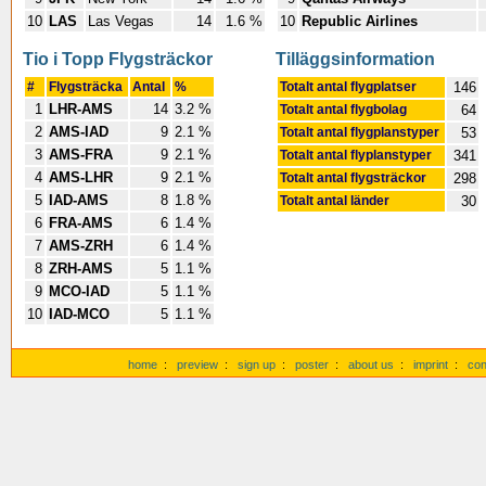
10
LAS
Las Vegas
14
1.6 %
10
Republic Airlines
Tio i Topp Flygsträckor
Tilläggsinformation
#
Flygsträcka
Antal
%
Totalt antal flygplatser
146
1
LHR-AMS
14
3.2 %
Totalt antal flygbolag
64
2
AMS-IAD
9
2.1 %
Totalt antal flygplanstyper
53
3
AMS-FRA
9
2.1 %
Totalt antal flyplanstyper
341
4
AMS-LHR
9
2.1 %
Totalt antal flygsträckor
298
5
IAD-AMS
8
1.8 %
Totalt antal länder
30
6
FRA-AMS
6
1.4 %
7
AMS-ZRH
6
1.4 %
8
ZRH-AMS
5
1.1 %
9
MCO-IAD
5
1.1 %
10
IAD-MCO
5
1.1 %
home
:
preview
:
sign up
:
poster
:
about us
:
imprint
:
con