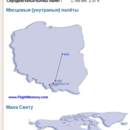
Сярэднестатыстычны палёт :
1,765 km, 2:37 h
Мясцовыя (унутраныя) палёты
Мапа Свету