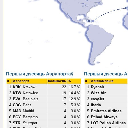
Першыя дзесяць Аэрапортаў
Першыя дзесяць А
#
Аэрапорт
Колькасць
%
#
Авіякампанія
1
KRK
Krakow
22
16.7 %
1
Ryanair
2
KTW
Katowice
19
14.4 %
2
Wizz Air
3
BVA
Beauvais
17
12.9 %
3
easyJet
4
CDG
Paris
7
5.3 %
4
Iberia
5
MAD
Madrid
4
3.0 %
5
Emirates Airlines
6
BGY
Bergamo
4
3.0 %
6
Etihad Airways
7
STR
Stuttgart
4
3.0 %
7
LOT Polish Airlines