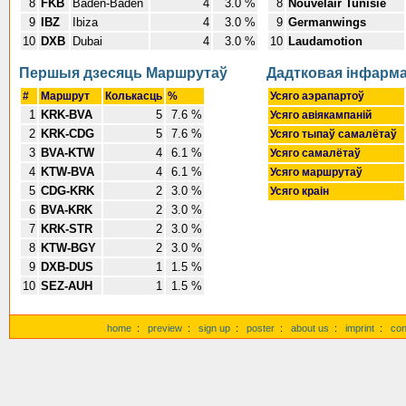
8
FKB
Baden-Baden
4
3.0 %
8
Nouvelair Tunisie
9
IBZ
Ibiza
4
3.0 %
9
Germanwings
10
DXB
Dubai
4
3.0 %
10
Laudamotion
Першыя дзесяць Маршрутаў
Дадтковая інфарм
#
Маршрут
Колькасць
%
Усяго аэрапартоў
1
KRK-BVA
5
7.6 %
Усяго авіякампаній
2
KRK-CDG
5
7.6 %
Усяго тыпаў самалётаў
3
BVA-KTW
4
6.1 %
Усяго самалётаў
4
KTW-BVA
4
6.1 %
Усяго маршрутаў
5
CDG-KRK
2
3.0 %
Усяго краін
6
BVA-KRK
2
3.0 %
7
KRK-STR
2
3.0 %
8
KTW-BGY
2
3.0 %
9
DXB-DUS
1
1.5 %
10
SEZ-AUH
1
1.5 %
home
:
preview
:
sign up
:
poster
:
about us
:
imprint
:
con