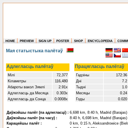
HOME
PREVIEW
SIGN UP
POSTER
SHOP
ENCYCLOPEDIA
COMM
Where in the world have you flown?
Мая статыстыка палётаў
How long have you been in the air?
Create your own FlightMemory and see!
Адлегласць палётаў
Працягласць палётаў
Мілі
72,377
Гадзіны
172:36
Кіламетры
116,480
Дні
7.2
Абароты вакол Зямлі
2.91x
Тыдні
1.0
Адлегласць да Месяца
0.303x
Месяцы
0.24
Адлегласць да Сонца
0.0008x
Годы
0.020
Даўжэйшы палёт (па адлегласці) :
6,698 km, 8:40 h, Madrid (Barajas)
Даўжэйшы палёт (па часу) :
8:40 h, 6,698 km, Madrid (Barajas)
Карацейшы палёт :
0 km, 0:15 h, Aleksandrowice (Biel