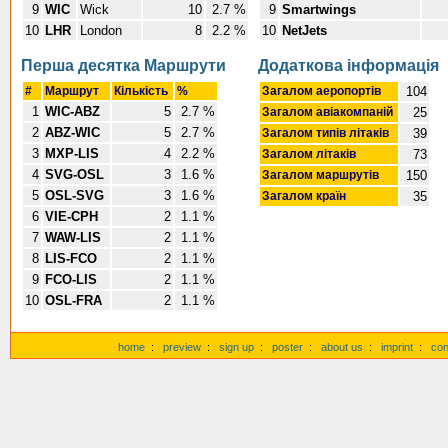
9
WIC
Wick
10
2.7 %
9
Smartwings
10
LHR
London
8
2.2 %
10
NetJets
Перша десятка Маршрути
Додаткова інформація
#
Маршрут
Кількість
%
Загалом аеропортів
104
1
WIC-ABZ
5
2.7 %
Загалом авіакомпаній
25
2
ABZ-WIC
5
2.7 %
Загалом типів літаків
39
3
MXP-LIS
4
2.2 %
Загалом літаків
73
4
SVG-OSL
3
1.6 %
Загалом маршрутів
150
5
OSL-SVG
3
1.6 %
Загалом країн
35
6
VIE-CPH
2
1.1 %
7
WAW-LIS
2
1.1 %
8
LIS-FCO
2
1.1 %
9
FCO-LIS
2
1.1 %
10
OSL-FRA
2
1.1 %
home
:
preview
:
sign up
:
poster
:
about us
:
imprint
:
con