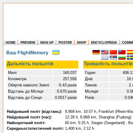
HOME
PREVIEW
SIGN UP
POSTER
SHOP
ENCYCLOPEDIA
COMM
Where in the world have you flown?
Ваш FlightMemory
How long have you been in the air?
Create your own FlightMemory and see!
Дальність польотів
Тривалість польотів
Милі
160,037
Годин
406:1
Кілометри
257,556
Днів
16.
Обертів навколо Землі
6.43 разів
Тижнів
2.
Відстань до Місяця
0.670 разів
Місяців
0.5
Відстань до Сонця
0.0017 разів
Років
0.04
Найдовший політ (відстань):
8,868 km, 10:57 h, Frankfurt (Rhein-Ma
Найдовший політ (час):
12:28 h, 8,868 km, Shanghai (Pudong) -
Найкоротший політ:
65 km, 0:25 h, Siegen (Siegerland) - B
Середньостатистичний політ:
1,400 km, 2:12 h