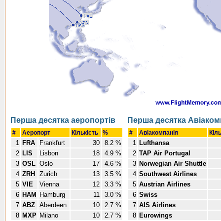
Перша десятка аеропортів
Перша десятка Авіаком
#
Аеропорт
Кількість
%
#
Авіакомпанія
Кіл
1
FRA
Frankfurt
30
8.2 %
1
Lufthansa
2
LIS
Lisbon
18
4.9 %
2
TAP Air Portugal
3
OSL
Oslo
17
4.6 %
3
Norwegian Air Shuttle
4
ZRH
Zurich
13
3.5 %
4
Southwest Airlines
5
VIE
Vienna
12
3.3 %
5
Austrian Airlines
6
HAM
Hamburg
11
3.0 %
6
Swiss
7
ABZ
Aberdeen
10
2.7 %
7
AIS Airlines
8
MXP
Milano
10
2.7 %
8
Eurowings