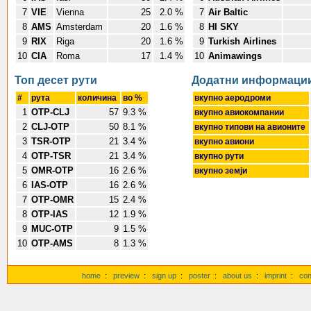
7
VIE
Vienna
25
2.0 %
7
Air Baltic
8
AMS
Amsterdam
20
1.6 %
8
HI SKY
9
RIX
Riga
20
1.6 %
9
Turkish Airlines
10
CIA
Roma
17
1.4 %
10
Animawings
Топ десет pути
Додатни информаци
#
pута
количина
во %
вкупно аеродроми
1
OTP-CLJ
57
9.3 %
вкупно авиокомпании
2
CLJ-OTP
50
8.1 %
вкупно типови на авионите
3
TSR-OTP
21
3.4 %
вкупно авиони
4
OTP-TSR
21
3.4 %
вкупно pути
5
OMR-OTP
16
2.6 %
вкупно земји
6
IAS-OTP
16
2.6 %
7
OTP-OMR
15
2.4 %
8
OTP-IAS
12
1.9 %
9
MUC-OTP
9
1.5 %
10
OTP-AMS
8
1.3 %
home
:
preview
:
sign up
:
poster
:
about us
:
imprint
:
con