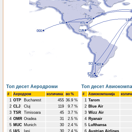
Топ десет Аеродроми
Топ десет Авиокомп
#
Аеродром
количина
во %
#
Авиокомпанија
колич
1
OTP
Bucharest
455
36.9 %
1
Tarom
2
CLJ
Cluj
119
9.7 %
2
Blue Air
3
TSR
Timisoara
45
3.7 %
3
Wizz Air
4
OMR
Oradea
31
2.5 %
4
Ryanair
5
MUC
Munich
30
2.4 %
5
Lufthansa
6
IAS
Iasi
30
2.4 %
6
Austrian Airlines