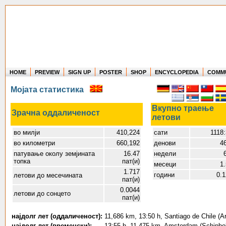
HOME
PREVIEW
SIGN UP
POSTER
SHOP
ENCYCLOPEDIA
COMM
Where in the world have you flown?
Мојата статистика
How long have you been in the air?
Create your own FlightMemory and see!
Вкупно траење
Зрачна оддаличеност
летови
во милји
410,224
сати
1118:
во километри
660,192
денови
4
патување околу земјината
16.47
недели
топка
пат(и)
месеци
1
1.717
години
0.
летови до месечината
пат(и)
0.0044
летови до сонцето
пат(и)
најдолг лет (оддаличеност):
11,686 km, 13:50 h, Santiago de Chile (Ar
најдолг лет (временски):
13:55 h, 11,475 km, Amsterdam (Schiphol) 