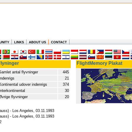
UNITY
LINKS
ABOUT US
CONTACT
lyninger
FlightMemory Plakat
Samlet antal flyvninger
445
Indenrigs
21
Kontinental udover indenrigs
374
Interkontinental
30
Øvrige flyvninger
20
auss) - Los Angeles, 03.11.1993
auss) - Los Angeles, 03.11.1993
2