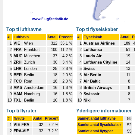
Top ti lufthavne
Top ti flyselskaber
#
Lufthavn
Antal
Procent
#
Flyselskab
Antal
P
1
VIE
Wien
312
35.1 %
1
Austrian Airlines
189
4
2
FRA
Frankfurt
100
11.2 %
2
Lufthansa
51
1
3
MUC
München
37
4.2 %
3
Lauda Air
19
4
ZRH
Zürich
30
3.4 %
4
Lufthansa Cityline
14
5
LHR
London
25
2.8 %
5
Swiss
13
6
BER
Berlin
18
2.0 %
6
Air Berlin
11
7
FCO
Rom
18
2.0 %
7
Air Baltic
8
8
AMS
Amsterdam
16
1.8 %
8
British Airways
8
9
HAM
Hamburg
16
1.8 %
9
Swissair
8
10
TXL
Berlin
16
1.8 %
10
Niki
7
Top ti flyruter
Yderligere informationer
#
flyrute
Antal
Procent
Samlet antal lufthavne
89
1
VIE-FRA
32
7.2 %
Samlet antal flyselskaber
52
2
FRA-VIE
32
7.2 %
Samlet antal flytyper
55