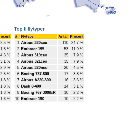
Top ti flytyper
rocent
#
Flytype
Antal
Procent
2.5 %
1
Airbus 320ceo
110
24.7 %
1.5 %
2
Embraer 195
53
11.9 %
4.3 %
3
Airbus 319ceo
35
7.9 %
3.1 %
4
Airbus 321ceo
35
7.9 %
2.9 %
5
Airbus 320neo
20
4.5 %
2.5 %
6
Boeing 737-800
17
3.8 %
1.8 %
7
Airbus A220-300
16
3.6 %
1.8 %
8
Dash 8-400
14
3.1 %
1.8 %
9
Boeing 767-300/ER
10
2.2 %
1.6 %
10
Embraer 190
10
2.2 %