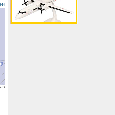
ger
tørre