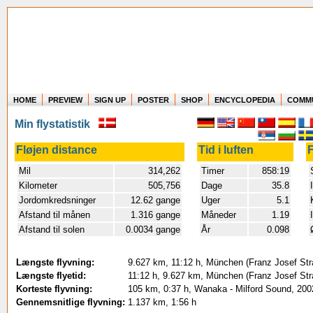
HOME
PREVIEW
SIGN UP
POSTER
SHOP
ENCYCLOPEDIA
COMM
Where in the world have you flown?
Min flystatistik
How long have you been in the air?
Create your own FlightMemory and see!
Fløjen distance
Tid i luften
F
Mil
314,262
Timer
858:19
Kilometer
505,756
Dage
35.8
Jordomkredsninger
12.62 gange
Uger
5.1
Afstand til månen
1.316 gange
Måneder
1.19
Afstand til solen
0.0034 gange
År
0.098
Længste flyvning:
9.627 km, 11:12 h, München (Franz Josef Str
Længste flyetid:
11:12 h, 9.627 km, München (Franz Josef Str
Korteste flyvning:
105 km, 0:37 h, Wanaka - Milford Sound, 200
Gennemsnitlige flyvning:
1.137 km, 1:56 h