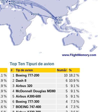
Top Ten Tipuri de avion
#
Tip de avion
Număr
%
.1 %
1
Boeing 777-200
10
18.2 %
.9 %
2
Dash 8
6
10.9 %
.9 %
3
Airbus 320
5
9.1 %
.9 %
4
McDonnell Douglas MD80
5
9.1 %
.3 %
5
Airbus A300-600
5
9.1 %
.3 %
6
Boeing 777-300
4
7.3 %
.6 %
7
BOEING 747-400
4
7.3 %