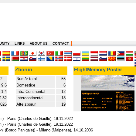
UNITY
LINKS
ABOUT US
CONTACT
Zboruri
FlightMemory Poster
32
Număr total
55
9.6
Domestice
6
1.4
Intra-Continental
12
0.32
Intercontinental
18
.026
Alte zboruri
19
 - Paris (Charles de Gaulle), 19.11.2022
 - Paris (Charles de Gaulle), 19.11.2022
i (Borgo Panigale)) - Milano (Malpensa), 14.10.2006