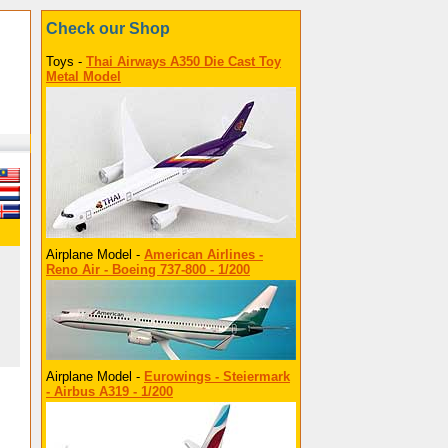
Check our Shop
Toys -
Thai Airways A350 Die Cast Toy
Metal Model
Airplane Model -
American Airlines -
Reno Air - Boeing 737-800 - 1/200
Airplane Model -
Eurowings - Steiermark
- Airbus A319 - 1/200