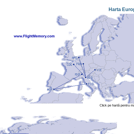
Harta Euro
Click pe hartă pentru m