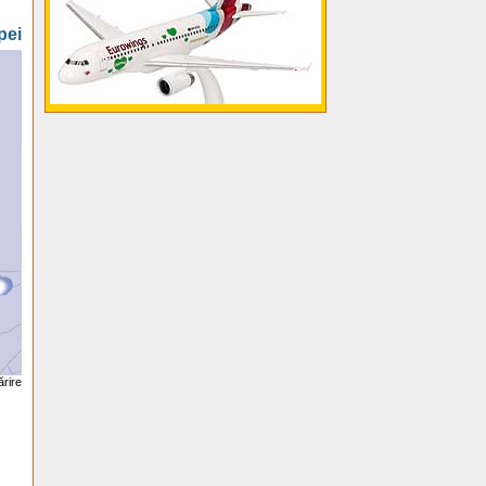
pei
ărire