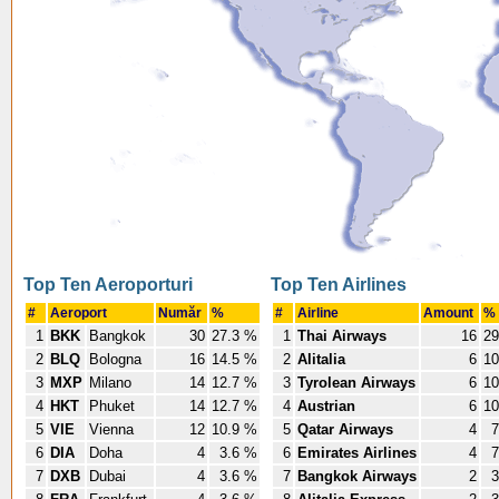
Top Ten Aeroporturi
Top Ten Airlines
#
Aeroport
Număr
%
#
Airline
Amount
%
1
BKK
Bangkok
30
27.3 %
1
Thai Airways
16
29
2
BLQ
Bologna
16
14.5 %
2
Alitalia
6
10
3
MXP
Milano
14
12.7 %
3
Tyrolean Airways
6
10
4
HKT
Phuket
14
12.7 %
4
Austrian
6
10
5
VIE
Vienna
12
10.9 %
5
Qatar Airways
4
7
6
DIA
Doha
4
3.6 %
6
Emirates Airlines
4
7
7
DXB
Dubai
4
3.6 %
7
Bangkok Airways
2
3