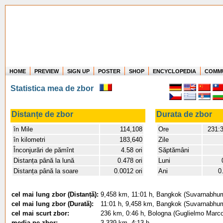
HOME
PREVIEW
SIGN UP
POSTER
SHOP
ENCYCLOPEDIA
COMM
Where in the world have you flown?
Statistica mea de zbor
How long have you been in the air?
Create your own FlightMemory and see!
Distanțe de zbor
Durata de zbor
în Mile
114,108
Ore
231:
în kilometri
183,640
Zile
Înconjurări de pămînt
4.58 ori
Săptămâni
Distanța până la lună
0.478 ori
Luni
Distanța până la soare
0.0012 ori
Ani
0
cel mai lung zbor (Distanță):
9,458 km, 11:01 h, Bangkok (Suvarnabhumi)
cel mai lung zbor (Durată):
11:01 h, 9,458 km, Bangkok (Suvarnabhumi)
cel mai scurt zbor:
236 km, 0:46 h, Bologna (Guglielmo Marcon
media pe zbor:
3,339 km, 4:13 h