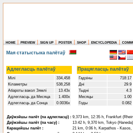
HOME
PREVIEW
SIGN UP
POSTER
SHOP
ENCYCLOPEDIA
COMM
Where in the world have you flown?
Мая статыстыка палётаў
How long have you been in the air?
Create your own FlightMemory and see!
Адлегласць палётаў
Працягласць палётаў
Мілі
334,458
Гадзіны
718:17
Кіламетры
538,258
Дні
29.9
Абароты вакол Зямлі
13.43x
Тыдні
4.3
Адлегласць да Месяца
1.400x
Месяцы
1.00
Адлегласць да Сонца
0.0036x
Годы
0.082
Даўжэйшы палёт (па адлегласці) :
9,373 km, 12:35 h, Frankfurt (Rhei
Даўжэйшы палёт (па часу) :
13:42 h, 9,370 km, Tokyo (Haneda)
Карацейшы палёт :
21 km, 0:06 h, Karpathos - Kasos,