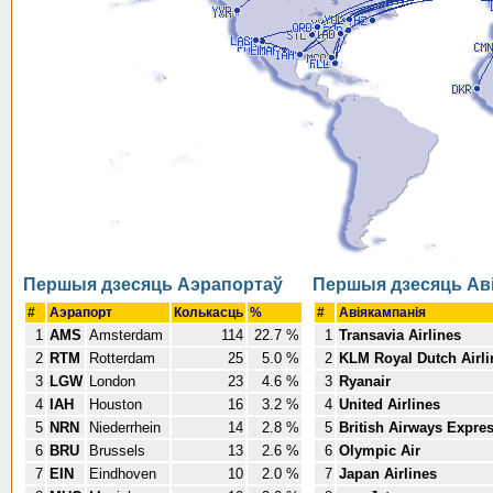
Першыя дзесяць Аэрапортаў
Першыя дзесяць Ав
#
Аэрапорт
Колькасць
%
#
Авіякампанія
1
AMS
Amsterdam
114
22.7 %
1
Transavia Airlines
2
RTM
Rotterdam
25
5.0 %
2
KLM Royal Dutch Airli
3
LGW
London
23
4.6 %
3
Ryanair
4
IAH
Houston
16
3.2 %
4
United Airlines
5
NRN
Niederrhein
14
2.8 %
5
British Airways Expre
6
BRU
Brussels
13
2.6 %
6
Olympic Air
7
EIN
Eindhoven
10
2.0 %
7
Japan Airlines