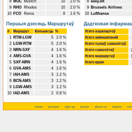
8
MUC
Munich
10
2.0 %
8
easyJet
9
RHO
Rhodos
10
2.0 %
9
Brussels Airlines
10
FCO
Roma
8
1.6 %
10
Lufthansa
Першыя дзесяць Маршрутаў
Дадтковая інфарма
#
Маршрут
Колькасць
%
Усяго аэрапартоў
1
RTM-LGW
5
2.0 %
Усяго авіякампаній
2
LGW-RTM
5
2.0 %
Усяго тыпаў самалётаў
3
NRN-SXF
4
1.6 %
Усяго самалётаў
4
AMS-GVA
4
1.6 %
Усяго маршрутаў
5
SXF-NRN
4
1.6 %
Усяго краін
6
GVA-AMS
4
1.6 %
7
IAH-AMS
3
1.2 %
8
BCN-AMS
3
1.2 %
9
LGW-AMS
3
1.2 %
10
IAD-AMS
2
0.8 %
home
:
preview
:
sign up
:
poster
:
about us
:
imprint
:
con