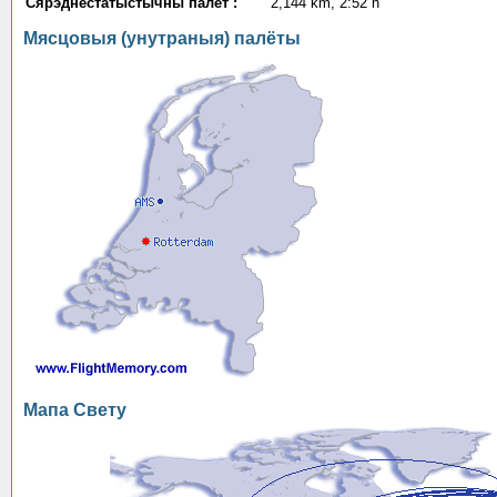
Сярэднестатыстычны палёт :
2,144 km, 2:52 h
Мясцовыя (унутраныя) палёты
Мапа Свету