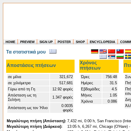
HOME
PREVIEW
SIGN UP
POSTER
SHOP
ENCYCLOPEDIA
COMM
Where in the world have you flown?
Τα στατιστικά μου
How long have you been in the air?
Create your own FlightMemory and see!
Χρόνος
Αποστάσεις πτήσεων
Πτ
πτήσεων
σε μίλια
321,672
Ώρες
756:48
Συν
σε χιλιόμετρα
517,681
Ημέρες
31.5
Πτή
Γύρω από τη Γη
12.92 φορές
Εβδομάδες
4.5
Πτή
εσω
Απόσταση ως τη
Μήνες
1.05
1.347 φορές
Σελήνη
Διη
Χρόνια
0.086
0.0035
Άλλ
Απόσταση ως τον Ήλιο
φορές
Μεγαλύτερη πτήση (Απόσταση):
7,432 mi, 0:00 h, San Francisco (Inte
Μεγαλύτερη πτήση (Διάρκεια):
13:05 h, 6,267 mi, Chicago (O'Hare) -