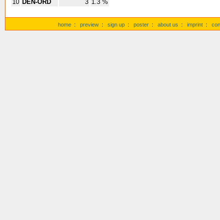
10
DEN-ORD
3
1.3 %
home
:
preview
:
sign up
:
poster
:
about us
:
imprint
:
con