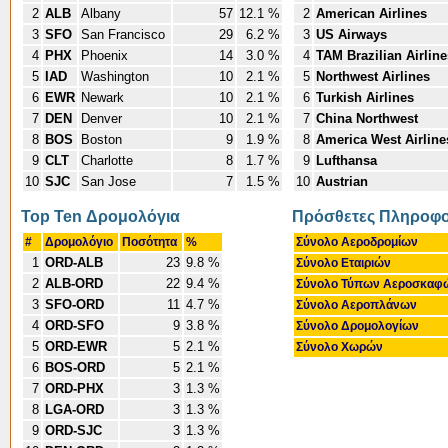
2
ALB
Albany
57
12.1 %
2
American Airlines
3
SFO
San Francisco
29
6.2 %
3
US Airways
4
PHX
Phoenix
14
3.0 %
4
TAM Brazilian Airline
5
IAD
Washington
10
2.1 %
5
Northwest Airlines
6
EWR
Newark
10
2.1 %
6
Turkish Airlines
7
DEN
Denver
10
2.1 %
7
China Northwest
8
BOS
Boston
9
1.9 %
8
America West Airline
9
CLT
Charlotte
8
1.7 %
9
Lufthansa
10
SJC
San Jose
7
1.5 %
10
Austrian
Top Ten Δρομολόγια
Πρόσθετες Πληροφο
#
Δρομολόγιο
Ποσότητα
%
Σύνολο Αεροδρομίων
1
ORD-ALB
23
9.8 %
Σύνολο Εταιριών
2
ALB-ORD
22
9.4 %
Σύνολο Τύπων Αεροσκα
3
SFO-ORD
11
4.7 %
Σύνολο Αεροπλάνων
4
ORD-SFO
9
3.8 %
Σύνολο Δρομολογίων
5
ORD-EWR
5
2.1 %
Σύνολο Χωρών
6
BOS-ORD
5
2.1 %
7
ORD-PHX
3
1.3 %
8
LGA-ORD
3
1.3 %
9
ORD-SJC
3
1.3 %