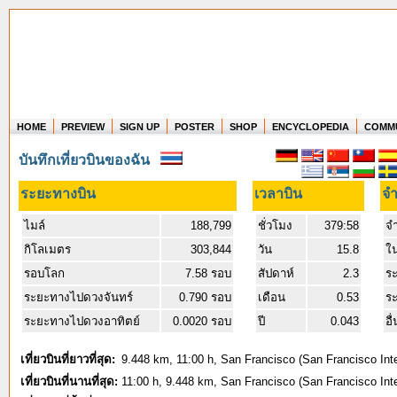
HOME
PREVIEW
SIGN UP
POSTER
SHOP
ENCYCLOPEDIA
COMM
Where in the world have you flown?
บันทึกเที่ยวบินของฉัน
How long have you been in the air?
Create your own FlightMemory and see!
ระยะทางบิน
เวลาบิน
จำ
ไมล์
188,799
ชั่วโมง
379:58
จำ
กิโลเมตร
303,844
วัน
15.8
ใ
รอบโลก
7.58 รอบ
สัปดาห์
2.3
ร
ระยะทางไปดวงจันทร์
0.790 รอบ
เดือน
0.53
ระ
ระยะทางไปดวงอาทิตย์
0.0020 รอบ
ปี
0.043
อื
เที่ยวบินที่ยาวที่สุด:
9.448 km, 11:00 h, San Francisco (San Francisco Inte
เที่ยวบินที่นานที่สุด:
11:00 h, 9.448 km, San Francisco (San Francisco Inte