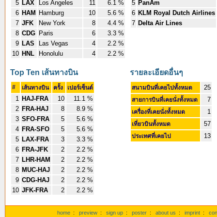
5
LAX
Los Angeles
11
6.1 %
5
PanAm
6
HAM
Hamburg
10
5.6 %
6
KLM Royal Dutch Airlines
7
JFK
New York
8
4.4 %
7
Delta Air Lines
8
CDG
Paris
6
3.3 %
9
LAS
Las Vegas
4
2.2 %
10
HNL
Honolulu
4
2.2 %
Top Ten เส้นทางบิน
รายละเอียดอื่นๆ
#
25
เส้นทางบิน
ครั้ง
เปอร์เซ็นต์
สนามบินที่เคยไปทั้งหมด
1
HAJ-FRA
10
11.1 %
7
สายการบินที่เคยนั่งทั้งหมด
2
FRA-HAJ
8
8.9 %
1
เครื่องที่เคยนั่งทั้งหมด
3
SFO-FRA
5
5.6 %
57
เที่ยวบินทั้งหมด
4
FRA-SFO
5
5.6 %
13
ประเทศที่เคยไป
5
LAX-FRA
3
3.3 %
6
FRA-JFK
2
2.2 %
7
LHR-HAM
2
2.2 %
8
MUC-HAJ
2
2.2 %
9
CDG-HAJ
2
2.2 %
10
JFK-FRA
2
2.2 %
home
:
preview
:
sign up
:
poster
:
about us
:
imprint
:
con