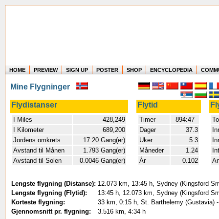
HOME
PREVIEW
SIGN UP
POSTER
SHOP
ENCYCLOPEDIA
COMM
Where in the world have you flown?
Mine Flygninger
How long have you been in the air?
Create your own FlightMemory and see!
Flydistanser
Flytid
Fl
I Miles
428,249
Timer
894:47
To
I Kilometer
689,200
Dager
37.3
In
Jordens omkrets
17.20 Gang(er)
Uker
5.3
In
Avstand til Månen
1.793 Gang(er)
Måneder
1.24
In
Avstand til Solen
0.0046 Gang(er)
År
0.102
An
Lengste flygning (Distanse):
12.073 km, 13:45 h, Sydney (Kingsford Smit
Lengste flygning (Flytid):
13:45 h, 12.073 km, Sydney (Kingsford Smit
Korteste flygning:
33 km, 0:15 h, St. Barthelemy (Gustavia) -
Gjennomsnitt pr. flygning:
3.516 km, 4:34 h