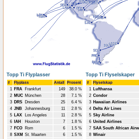
Topp Ti Flyplasser
Topp Ti Flyselskaper
#
Flyplass
Antall
Prosent
#
Flyselskap
1
FRA
Frankfurt
149
38.0 %
1
Lufthansa
2
MUC
München
28
7.1 %
2
Condor
3
DRS
Dresden
25
6.4 %
3
Hawaiian Airlines
4
JNB
Johannesburg
11
2.8 %
4
Delta Air Lines
5
LAX
Los Angeles
11
2.8 %
5
Sky Airline
6
IAH
Houston
7
1.8 %
6
United Airlines
7
FCO
Rom
6
1.5 %
7
SAA South African Air
8
SXM
St. Maarten
6
1.5 %
8
Winair