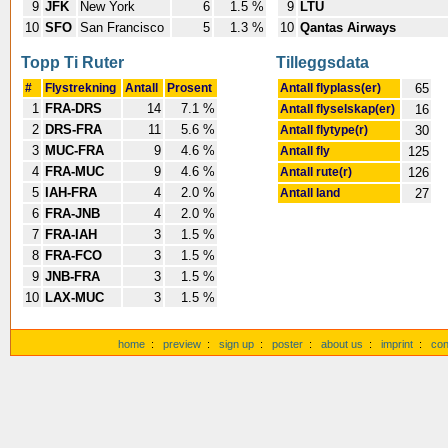
9
JFK
New York
6
1.5 %
9
LTU
10
SFO
San Francisco
5
1.3 %
10
Qantas Airways
Topp Ti Ruter
Tilleggsdata
#
Flystrekning
Antall
Prosent
Antall flyplass(er)
65
1
FRA-DRS
14
7.1 %
Antall flyselskap(er)
16
2
DRS-FRA
11
5.6 %
Antall flytype(r)
30
3
MUC-FRA
9
4.6 %
Antall fly
125
4
FRA-MUC
9
4.6 %
Antall rute(r)
126
5
IAH-FRA
4
2.0 %
Antall land
27
6
FRA-JNB
4
2.0 %
7
FRA-IAH
3
1.5 %
8
FRA-FCO
3
1.5 %
9
JNB-FRA
3
1.5 %
10
LAX-MUC
3
1.5 %
home
:
preview
:
sign up
:
poster
:
about us
:
imprint
:
con