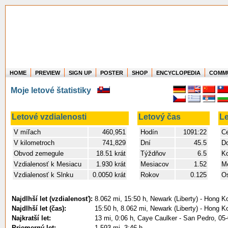
HOME
PREVIEW
SIGN UP
POSTER
SHOP
ENCYCLOPEDIA
COMM
Where in the world have you flown?
Moje letové štatistiky
How long have you been in the air?
Create your own FlightMemory and see!
Letové vzdialenosti
Letový čas
Le
V míľach
460,951
Hodín
1091:22
Ce
V kilometroch
741,829
Dní
45.5
D
Obvod zemegule
18.51 krát
Týždňov
6.5
Ko
Vzdialenosť k Mesiacu
1.930 krát
Mesiacov
1.52
Me
Vzdialenosť k Slnku
0.0050 krát
Rokov
0.125
Os
Najdlhší let (vzdialenosť):
8.062 mi, 15:50 h, Newark (Liberty) - Hong 
Najdlhší let (čas):
15:50 h, 8.062 mi, Newark (Liberty) - Hong 
Najkratší let:
13 mi, 0:06 h, Caye Caulker - San Pedro, 05
Priemerný let:
1.593 mi, 3:46 h