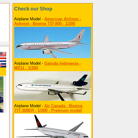
Check our Shop
Airplane Model -
American Airlines -
Astrojet - Boeing 737-800 - 1/200
Airplane Model -
Garuda Indonesia -
MD11 - 1/200
Airplane Model -
Air Canada - Boeing
777-300ER - 1/200 - Premium model