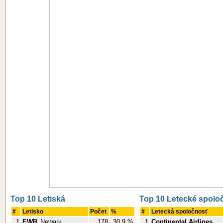
Top 10 Letiská
Top 10 Letecké spolo
#
Letisko
Počet
%
#
Letecká spoločnosť
1
EWR
Newark
178
30.9 %
1
Continental Airlines