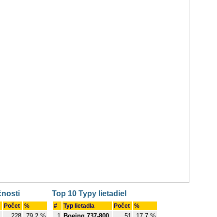
čnosti
Top 10 Typy lietadiel
Počet
%
#
Typ lietadla
Počet
%
228
79.2 %
1
Boeing 737-800
51
17.7 %