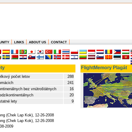
UNITY
LINKS
ABOUT US
CONTACT
ty
FlightMemory Plagát
lkový počet letov
288
omácich
241
ntinenálnych bez vnútroštátnych
16
dzikontinentálnych
20
tatné lety
9
Kong (Chek Lap Kok), 12-26-2008
Kong (Chek Lap Kok), 12-26-2008
-08-2009