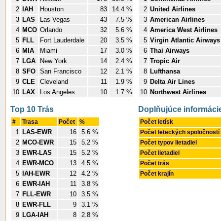
2
IAH
Houston
83
14.4 %
2
United Airlines
3
LAS
Las Vegas
43
7.5 %
3
American Airlines
4
MCO
Orlando
32
5.6 %
4
America West Airlines
5
FLL
Fort Lauderdale
20
3.5 %
5
Virgin Atlantic Airways
6
MIA
Miami
17
3.0 %
6
Thai Airways
7
LGA
New York
14
2.4 %
7
Tropic Air
8
SFO
San Francisco
12
2.1 %
8
Lufthansa
9
CLE
Cleveland
11
1.9 %
9
Delta Air Lines
10
LAX
Los Angeles
10
1.7 %
10
Northwest Airlines
Top 10 Trás
Doplňujúce informáci
#
Trasa
Počet
%
Počet letísk
1
LAS-EWR
16
5.6 %
Počet leteckých spoločností
2
MCO-EWR
15
5.2 %
Počet typov lietadiel
3
EWR-LAS
15
5.2 %
Počet lietadiel
4
EWR-MCO
13
4.5 %
Počet trás
5
IAH-EWR
12
4.2 %
Počet krajín
6
EWR-IAH
11
3.8 %
7
FLL-EWR
10
3.5 %
8
EWR-FLL
9
3.1 %
9
LGA-IAH
8
2.8 %