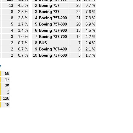
13
4.5 %
2
Boeing 757
28
9.7 %
8
2.8 %
3
Boeing 737
22
7.6 %
8
2.8 %
4
Boeing 757-200
21
7.3 %
5
1.7 %
5
Boeing 757-300
20
6.9 %
4
1.4 %
6
Boeing 737-900
13
4.5 %
3
1.0 %
7
Boeing 737-700
12
4.2 %
2
0.7 %
8
BUS
7
2.4 %
2
0.7 %
9
Boeing 767-400
6
2.1 %
2
0.7 %
10
Boeing 737-500
5
1.7 %
e
59
17
35
2
128
18