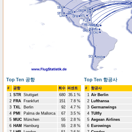
Top Ten 공항
Top Ten 항공사
#
공항
회수
퍼센트
#
항공사
1
STR
Stuttgart
680
35.1 %
1
Air Berlin
2
FRA
Frankfurt
151
7.8 %
2
Lufthansa
3
TXL
Berlin
92
4.7 %
3
Germanwings
4
PMI
Palma de Mallorca
67
3.5 %
4
TUIfly
5
MUC
München
55
2.8 %
5
Aegean Airlines
6
HAM
Hamburg
55
2.8 %
6
Eurowings
7
LHR
London
51
2.6 %
7
Condor