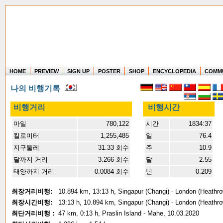
HOME
PREVIEW
SIGN UP
POSTER
SHOP
ENCYCLOPEDIA
COMM
Where in the world have you flown?
나의 비행기록
How long have you been in the air?
Create your own FlightMemory and see!
비행거리
비행시간
마일
780,122
시간
1834:37
킬로미터
1,255,485
일
76.4
지구둘레
31.33 회수
주
10.9
달까지 거리
3.266 회수
달
2.55
태양까지 거리
0.0084 회수
년
0.209
최장거리비행:
10.894 km, 13:13 h, Singapur (Changi) - London (Heathro
최장시간비행:
13:13 h, 10.894 km, Singapur (Changi) - London (Heathro
최단거리비행 :
47 km, 0:13 h, Praslin Island - Mahe, 10.03.2020