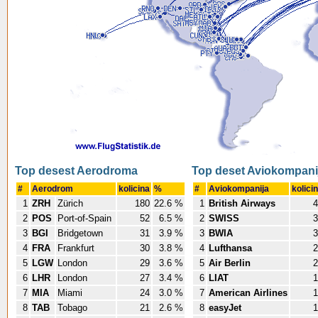
Top desest Aerodroma
Top deset Aviokompani
#
Aerodrom
kolicina
%
#
Aviokompanija
kolici
1
ZRH
Zürich
180
22.6 %
1
British Airways
4
2
POS
Port-of-Spain
52
6.5 %
2
SWISS
3
3
BGI
Bridgetown
31
3.9 %
3
BWIA
3
4
FRA
Frankfurt
30
3.8 %
4
Lufthansa
2
5
LGW
London
29
3.6 %
5
Air Berlin
2
6
LHR
London
27
3.4 %
6
LIAT
1
7
MIA
Miami
24
3.0 %
7
American Airlines
1
8
TAB
Tobago
21
2.6 %
8
easyJet
1