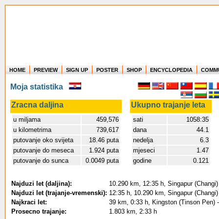
HOME
PREVIEW
SIGN UP
POSTER
SHOP
ENCYCLOPEDIA
COMM
Where in the world have you flown?
Moja statistika
How long have you been in the air?
Create your own FlightMemory and see!
Zracna daljina
Ukupno trajanje leta
u miljama
459,576
sati
1058:35
u kilometrima
739,617
dana
44.1
putovanje oko svijeta
18.46 puta
nedelja
6.3
putovanje do meseca
1.924 puta
mjeseci
1.47
putovanje do sunca
0.0049 puta
godine
0.121
Najduzi let (daljina):
10.290 km, 12:35 h, Singapur (Changi) 
Najduzi let (trajanje-vremenski):
12:35 h, 10.290 km, Singapur (Changi) 
Najkraci let:
39 km, 0:33 h, Kingston (Tinson Pen) 
Prosecno trajanje:
1.803 km, 2:33 h