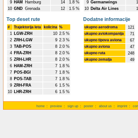
9
HAM
Hamburg
14
1.8 %
9
Germanwings
10
GND
Grenada
12
1.5 %
10
Delta Air Lines
Top deset rute
Dodatne informacije
#
Trajektorija leta
kolicina
%
ukupno aerodroma
121
1
LGW-ZRH
10
2.5 %
ukupno aviokompanija
71
2
ZRH-LGW
9
2.3 %
ukupno tipova aviona
67
3
TAB-POS
8
2.0 %
ukupno aviona
47
4
FRA-ZRH
8
2.0 %
ukupno ruta
248
5
ZRH-LHR
8
2.0 %
ukupno zemalja
49
6
HAM-ZRH
7
1.8 %
7
POS-BGI
7
1.8 %
8
POS-TAB
7
1.8 %
9
ZRH-FRA
6
1.5 %
10
LHR-ZRH
6
1.5 %
home
:
preview
:
sign up
:
poster
:
about us
:
imprint
:
con