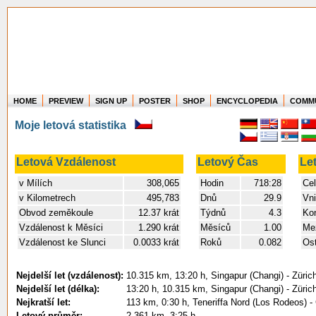
HOME
PREVIEW
SIGN UP
POSTER
SHOP
ENCYCLOPEDIA
COMM
Where in the world have you flown?
Moje letová statistika
How long have you been in the air?
Create your own FlightMemory and see!
Letová Vzdálenost
Letový Čas
Le
v Mílích
308,065
Hodin
718:28
Cel
v Kilometrech
495,783
Dnů
29.9
Vni
Obvod zeměkoule
12.37 krát
Týdnů
4.3
Kon
Vzdálenost k Měsíci
1.290 krát
Měsíců
1.00
Mez
Vzdálenost ke Slunci
0.0033 krát
Roků
0.082
Ost
Nejdelší let (vzdálenost):
10.315 km, 13:20 h, Singapur (Changi) - Züric
Nejdelší let (délka):
13:20 h, 10.315 km, Singapur (Changi) - Züric
Nejkratší let:
113 km, 0:30 h, Teneriffa Nord (Los Rodeos) -
Letový průměr:
2.361 km, 3:25 h