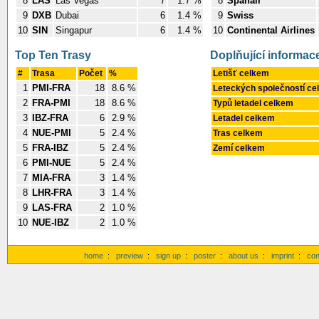
8
LAS
Las Vegas
7
1.7 %
8
Spanair
9
DXB
Dubai
6
1.4 %
9
Swiss
10
SIN
Singapur
6
1.4 %
10
Continental Airlines
Top Ten Trasy
Doplňující informac
#
Trasa
Počet
%
Letišť celkem
1
PMI-FRA
18
8.6 %
Leteckých společností c
2
FRA-PMI
18
8.6 %
Typů letadel celkem
3
IBZ-FRA
6
2.9 %
Letadel celkem
4
NUE-PMI
5
2.4 %
Tras celkem
5
FRA-IBZ
5
2.4 %
Zemí celkem
6
PMI-NUE
5
2.4 %
7
MIA-FRA
3
1.4 %
8
LHR-FRA
3
1.4 %
9
LAS-FRA
2
1.0 %
10
NUE-IBZ
2
1.0 %
home
:
preview
:
sign up
:
poster
:
about us
:
imprint
:
con