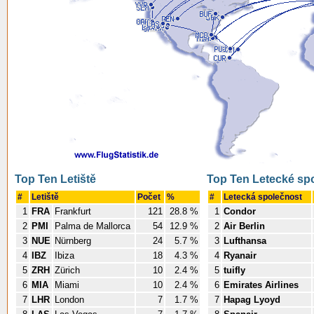
Top Ten Letiště
Top Ten Letecké sp
#
Letiště
Počet
%
#
Letecká společnost
1
FRA
Frankfurt
121
28.8 %
1
Condor
2
PMI
Palma de Mallorca
54
12.9 %
2
Air Berlin
3
NUE
Nürnberg
24
5.7 %
3
Lufthansa
4
IBZ
Ibiza
18
4.3 %
4
Ryanair
5
ZRH
Zürich
10
2.4 %
5
tuifly
6
MIA
Miami
10
2.4 %
6
Emirates Airlines
7
LHR
London
7
1.7 %
7
Hapag Lyoyd