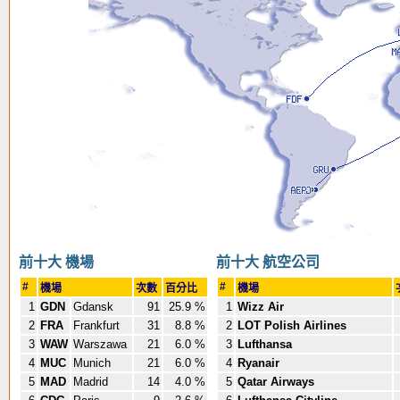
前十大 機場
前十大 航空公司
#
#
機場
次數
百分比
機場
1
GDN
Gdansk
91
25.9 %
1
Wizz Air
2
FRA
Frankfurt
31
8.8 %
2
LOT Polish Airlines
3
WAW
Warszawa
21
6.0 %
3
Lufthansa
4
MUC
Munich
21
6.0 %
4
Ryanair
5
MAD
Madrid
14
4.0 %
5
Qatar Airways