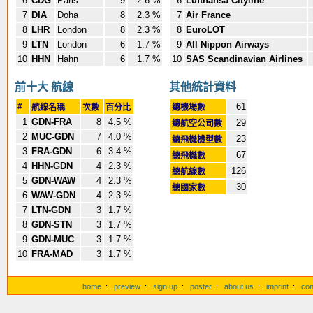
6
CDG
Paris
9
2.6 %
6
Lufthansa Cityline
7
DIA
Doha
8
2.3 %
7
Air France
8
LHR
London
8
2.3 %
8
EuroLOT
9
LTN
London
6
1.7 %
9
All Nippon Airways
10
HHN
Hahn
6
1.7 %
10
SAS Scandinavian Airlines
前十大 航線
其他統計資料
#
61
航線名稱
次數
百分比
總機場數
1
GDN-FRA
8
4.5 %
29
總航空公司數
2
MUC-GDN
7
4.0 %
23
總飛機機型數
3
FRA-GDN
6
3.4 %
67
總飛機數
4
HHN-GDN
4
2.3 %
126
總航線數
5
GDN-WAW
4
2.3 %
30
總國家數
6
WAW-GDN
4
2.3 %
7
LTN-GDN
3
1.7 %
8
GDN-STN
3
1.7 %
9
GDN-MUC
3
1.7 %
10
FRA-MAD
3
1.7 %
home
:
preview
:
sign up
:
poster
:
about us
:
imprint
:
con