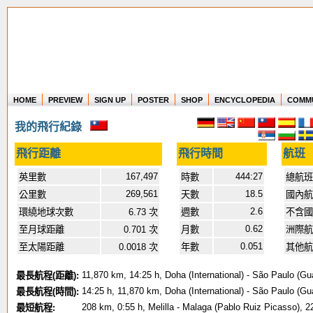
HOME
PREVIEW
SIGN UP
POSTER
SHOP
ENCYCLOPEDIA
COMM
Where in the world have you flown?
我的飛行紀錄
How long have you been in the air?
Create your own FlightMemory and see!
飛行距離
飛行時間
航班
167,497
444:27
英里數
時數
總航班
269,561
18.5
公里數
天數
國內航
2.6
環繞地球次數
6.73 次
週數
不含
0.62
至月球距離
0.701 次
月數
洲際航
0.051
至太陽距離
0.0018 次
年數
其他航
11,870 km, 14:25 h, Doha (International) - São Paulo (Gu
最長航程(距離):
14:25 h, 11,870 km, Doha (International) - São Paulo (Gu
最長航程(時間):
208 km, 0:55 h, Melilla - Malaga (Pablo Ruiz Picasso), 2
最短航程: