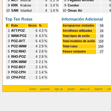
8
MCT
Muscat
6
2.1 %
8
Pegasus Airlines
6
9
KRK
Krakow
4
1.4 %
9
Condor
5
10
SAW
Istanbul
4
1.4 %
10
Oman Air
4
Top Ten Rutas
Información Adicional
#
Ruta
Veces
%
Aeropuertos visitados
59
1
AYT-POZ
6
4.3 %
Aerolíneas utilizadas
24
2
WAW-POZ
6
4.3 %
Total tipos de avión
19
3
POZ-AYT
6
4.3 %
Total modelos de avión
118
4
POZ-WAW
4
2.9 %
Total rutas
104
5
POZ-RHO
4
2.9 %
Paises visitados
27
6
RHO-POZ
4
2.9 %
7
KRK-WAW
3
2.1 %
8
POZ-BGY
2
1.4 %
9
POZ-CPH
2
1.4 %
10
CPH-POZ
2
1.4 %
home
:
preview
:
sign up
:
poster
:
about us
:
imprint
:
con