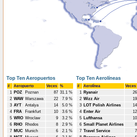
Top Ten Aeropuertos
Top Ten Aerolíneas
#
Aeropuerto
Veces
%
#
Aerolínea
Veces
1
POZ
Poznan
87
31.1 %
1
Ryanair
26
2
WAW
Warszawa
22
7.9 %
2
Wizz Air
19
3
AYT
Antalya
14
5.0 %
3
LOT Polish Airlines
14
4
FRA
Frankfurt
10
3.6 %
4
Enter Air
12
5
WRO
Wroclaw
9
3.2 %
5
Lufthansa
10
6
RHO
Rhodos
8
2.9 %
6
Small Planet Airlines
8
7
MUC
Munich
6
2.1 %
7
Travel Service
7