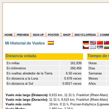
HOME
PREVIEW
SIGN UP
POSTER
SHOP
ENCYCLOPEDIA
COMM
Where in the world have you flown?
Mi Historial de Vuelos
How long have you been in the air?
Create your own FlightMemory and see!
Distancia volada
Tiempo de 
En millas
161,839
Horas
3
En kilómetros
260,456
Días
En vueltas alrededor de la Tierra
6.50 veces
Semanas
En distancia a la Luna
0.678 veces
Meses
En distancia al Sol
0.0017 veces
Años
Vuelo más largo (Distancia):
8,615 km, 11:31 h, Frankfurt (Rhein-Main) 
Vuelo más largo (Duración):
11:31 h, 8,615 km, Frankfurt (Rhein-Main) 
Vuelo más corto:
19 km, 0:11 h, Poznan-Kobylnica (Ligowie
Vuelo Medio:
1,860 km, 2:33 h