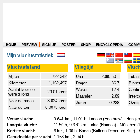
HOME
PREVIEW
SIGN UP
POSTER
SHOP
ENCYCLOPEDIA
COMM
Where in the world have you flown?
Mijn vluchtstatistiek
How long have you been in the air?
Create your own FlightMemory and see!
Vluchtafstand
Vliegtijd
Vluc
Mijlen
722,342
Uren
2080:50
Totaal
Kilometer
1,162,497
Dagen
86.7
Binne
Aantal keer de
Weken
12.4
Conti
29.01 keer
wereld rond
Maanden
2.89
Interc
Naar de maan
3.024 keer
Jaren
0.238
Overi
Naar de zon
0.0078 keer
Verste vlucht:
9.641 km, 11:01 h, London (Heathrow) - Hongk
Langste vlucht:
11:50 h, 9.370 km, Tokio (Haneda) - München (
Kortste vlucht:
6 km, 1:06 h, Bagan (Balloon Departure Site) -
Gemiddelde per vlucht:
1.156 km, 2:04 h