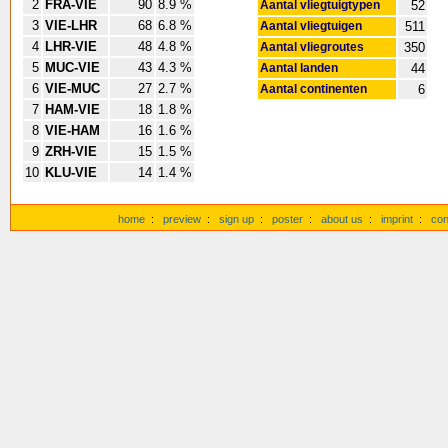
2
FRA-VIE
90
8.9 %
Aantal vliegtuigtypen
52
3
VIE-LHR
68
6.8 %
Aantal vliegtuigen
511
4
LHR-VIE
48
4.8 %
Aantal vliegroutes
350
5
MUC-VIE
43
4.3 %
Aantal landen
44
6
VIE-MUC
27
2.7 %
Aantal continenten
6
7
HAM-VIE
18
1.8 %
8
VIE-HAM
16
1.6 %
9
ZRH-VIE
15
1.5 %
10
KLU-VIE
14
1.4 %
home
:
preview
:
sign up
:
poster
:
about us
:
imprint
:
con