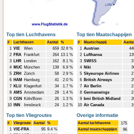
Top tien Luchthavens
Top tien Maatschappijen
#
Luchthaven
Aantal
%
#
Maatschappij
Aanta
1
VIE
Wien
659
32.8 %
1
Austrian
44
2
FRA
Frankfurt
264
13.1 %
2
Lufthansa
13
3
LHR
London
162
8.1 %
3
SWISS
3
4
MUC
München
139
6.9 %
4
Niki
3
5
ZRH
Zürich
58
2.9 %
5
Skyeurope Airlines
2
6
HAM
Hamburg
41
2.0 %
6
British Airways
2
7
KLU
Klagenfurt
34
1.7 %
7
Air Berlin
2
8
AMS
Amsterdam
29
1.4 %
8
Germanwings
2
9
CGN
Köln/Bonn
26
1.3 %
9
bmi British Midland
2
10
INN
Innsbruck
24
1.2 %
10
Air Canada
1
Top tien Vliegroutes
Overige informatie
#
Vliegroute
Aantal
%
Aantal luchthavens
175
1
VIE-FRA
95
9.4 %
Aantal maatschappijen
96