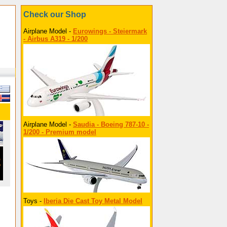
Check our Shop
Airplane Model -
Eurowings - Steiermark
- Airbus A319 - 1/200
Airplane Model -
Saudia - Boeing 787-10 -
1/200 - Premium model
Toys -
Iberia Die Cast Toy Metal Model