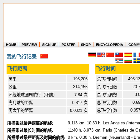
HOME
PREVIEW
SIGN UP
POSTER
SHOP
ENCYCLOPEDIA
COMM
Where in the world have you flown?
我的飞行记录
How long have you been in the air?
Create your own FlightMemory and see!
飞行距离
飞行时间
195,206
496:1
英里
总飞行时间
314,155
20.
公里
总飞行日数
3.
环绕地球圆周航行（环航）
7.84 次
总飞行周数
0.6
离月球的距离
0.817 次
总飞行月数
0.05
离太阳的距离
0.0021 次
总飞行年数
9.113 km, 10:30 h, Los Angeles (Internat
所搭乘过最远距离的航线:
11:40 h, 8.973 km, Paris (Charles de Ga
所搭乘过最长时间的航线:
0 km, 0:30 h, Bremen (Neuenland) - Br
所搭乘过最短距离及时间的航线: