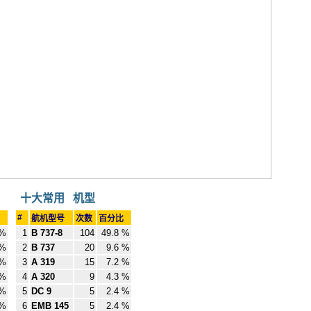
十大常用 机型
#
航机型号
次数
百分比
 %
1
B 737-8
104
49.8 %
 %
2
B 737
20
9.6 %
 %
3
A 319
15
7.2 %
 %
4
A 320
9
4.3 %
 %
5
DC 9
5
2.4 %
 %
6
EMB 145
5
2.4 %