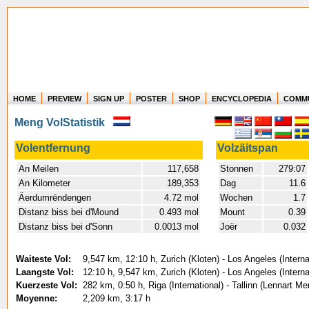
HOME
PREVIEW
SIGN UP
POSTER
SHOP
ENCYCLOPEDIA
COMM
Where in the world have you flown?
Meng VolStatistik
How long have you been in the air?
Create your own FlightMemory and see!
Volentfernung
Volzäitspan
An Meilen
117,658
Stonnen
279:07
An Kilometer
189,353
Dag
11.6
Äerdumrëndengen
4.72 mol
Wochen
1.7
Distanz biss bei d'Mound
0.493 mol
Mount
0.39
Distanz biss bei d'Sonn
0.0013 mol
Joër
0.032
Waiteste Vol:
9,547 km, 12:10 h, Zurich (Kloten) - Los Angeles (Interna
Laangste Vol:
12:10 h, 9,547 km, Zurich (Kloten) - Los Angeles (Interna
Kuerzeste Vol:
282 km, 0:50 h, Riga (International) - Tallinn (Lennart Me
Moyenne:
2,209 km, 3:17 h