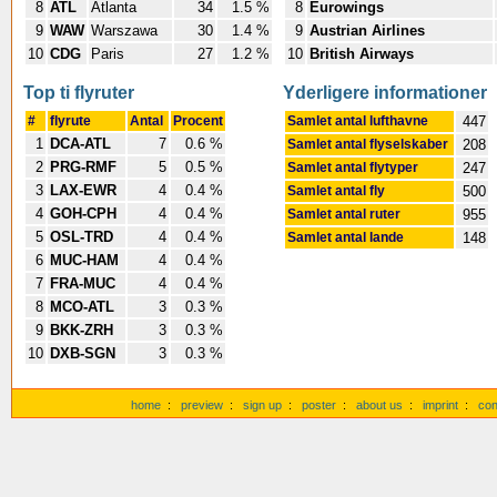
8
ATL
Atlanta
34
1.5 %
8
Eurowings
9
WAW
Warszawa
30
1.4 %
9
Austrian Airlines
10
CDG
Paris
27
1.2 %
10
British Airways
Top ti flyruter
Yderligere informationer
#
flyrute
Antal
Procent
Samlet antal lufthavne
447
1
DCA-ATL
7
0.6 %
Samlet antal flyselskaber
208
2
PRG-RMF
5
0.5 %
Samlet antal flytyper
247
3
LAX-EWR
4
0.4 %
Samlet antal fly
500
4
GOH-CPH
4
0.4 %
Samlet antal ruter
955
5
OSL-TRD
4
0.4 %
Samlet antal lande
148
6
MUC-HAM
4
0.4 %
7
FRA-MUC
4
0.4 %
8
MCO-ATL
3
0.3 %
9
BKK-ZRH
3
0.3 %
10
DXB-SGN
3
0.3 %
home
:
preview
:
sign up
:
poster
:
about us
:
imprint
:
con