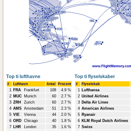
Top ti lufthavne
Top ti flyselskaber
#
Lufthavn
Antal
Procent
#
Flyselskab
1
FRA
Frankfurt
108
4.9 %
1
Lufthansa
2
MUC
Munich
60
2.7 %
2
United Airlines
3
ZRH
Zurich
60
2.7 %
3
Delta Air Lines
4
AMS
Amsterdam
51
2.3 %
4
American Airlines
5
VIE
Vienna
44
2.0 %
5
Ryanair
6
ORD
Chicago
40
1.8 %
6
KLM Royal Dutch Airlines
7
LHR
London
35
1.6 %
7
Swiss