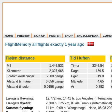
HOME
PREVIEW
SIGN UP
POSTER
SHOP
ENCYCLOPEDIA
COMM
Where in the world have you flown?
FlightMemory all flights exactly 1 year ago
How long have you been in the air?
Create your own FlightMemory and see!
Fløjen distance
Tid i luften
Mil
1,446,532
Timer
3346:54
Kilometer
2,327,968
Dage
139.5
Jordomkredsninger
58.09 gange
Uger
19.9
Afstand til månen
6.056 gange
Måneder
4.65
Afstand til solen
0.0156 gange
År
0.382
Længste flyvning:
12,772 km, 14:41 h, Los Angeles (Internationa
Længste flyetid:
25:00 h, 325 km, Kuala Lumpur (International)
Korteste flyvning:
11 km, 0:09 h, Wangerooge - Harle, 08.08.20