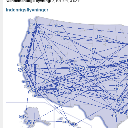
Gennemsnitlige flyvning:
2,107 km, 3:02 h
Indenrigsflyvninger