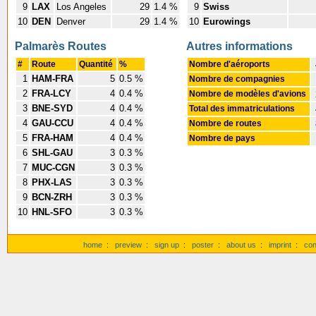
9
LAX
Los Angeles
29
1.4 %
9
Swiss
10
DEN
Denver
29
1.4 %
10
Eurowings
Palmarès Routes
Autres informations
#
Route
Quantité
%
Nombre d'aéroports
1
HAM-FRA
5
0.5 %
Nombre de compagnies
2
FRA-LCY
4
0.4 %
Nombre de modèles d'avions
3
BNE-SYD
4
0.4 %
Total des immatriculations
4
GAU-CCU
4
0.4 %
Nombre de routes
5
FRA-HAM
4
0.4 %
Nombre de pays
6
SHL-GAU
3
0.3 %
7
MUC-CGN
3
0.3 %
8
PHX-LAS
3
0.3 %
9
BCN-ZRH
3
0.3 %
10
HNL-SFO
3
0.3 %
home
:
preview
:
sign up
:
poster
:
about us
:
imprint
:
con