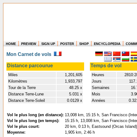
HOME
PREVIEW
SIGN UP
POSTER
SHOP
ENCYCLOPEDIA
COMM
Where in the world have you flown?
Mon Carnet de vols
How long have you been in the air?
Create your own FlightMemory and see!
Distance parcourue
Temps de vol
Miles
1,201,605
Heures
2810:2
Kilomètres
1,933,797
Jours
117.
Tour de la Terre
48.25 x
Semaines
16.
Distance Terre-Lune
5.031 x
Mois
3.9
Distance Terre-Soleil
0.0129 x
Années
0.32
Vol le plus long (en distance):
13,008 km, 15:15 h, San Francisco (Inter
Vol le plus long (en temps):
15:15 h, 13,008 km, San Francisco (Inter
Vol le plus court:
20 km, 0:13 h, Eastsound (Orcas Island)
Moyenne:
1,905 km, 2:46 h