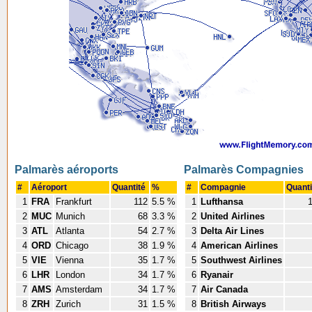
Palmarès aéroports
Palmarès Compagnies
#
Aéroport
Quantité
%
#
Compagnie
Quant
1
FRA
Frankfurt
112
5.5 %
1
Lufthansa
2
MUC
Munich
68
3.3 %
2
United Airlines
3
ATL
Atlanta
54
2.7 %
3
Delta Air Lines
4
ORD
Chicago
38
1.9 %
4
American Airlines
5
VIE
Vienna
35
1.7 %
5
Southwest Airlines
6
LHR
London
34
1.7 %
6
Ryanair
7
AMS
Amsterdam
34
1.7 %
7
Air Canada
8
ZRH
Zurich
31
1.5 %
8
British Airways