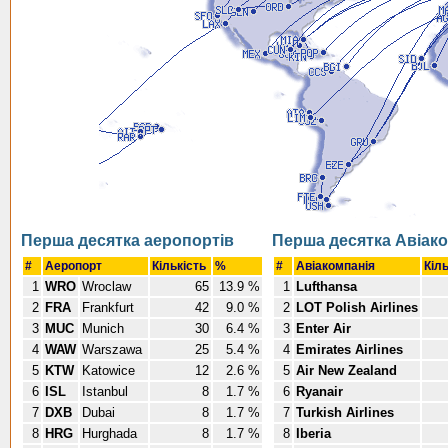
Перша десятка аеропортів
Перша десятка Авіако
#
Аеропорт
Кількість
%
#
Авіакомпанія
Кіл
1
WRO
Wroclaw
65
13.9 %
1
Lufthansa
2
FRA
Frankfurt
42
9.0 %
2
LOT Polish Airlines
3
MUC
Munich
30
6.4 %
3
Enter Air
4
WAW
Warszawa
25
5.4 %
4
Emirates Airlines
5
KTW
Katowice
12
2.6 %
5
Air New Zealand
6
ISL
Istanbul
8
1.7 %
6
Ryanair
7
DXB
Dubai
8
1.7 %
7
Turkish Airlines
8
HRG
Hurghada
8
1.7 %
8
Iberia