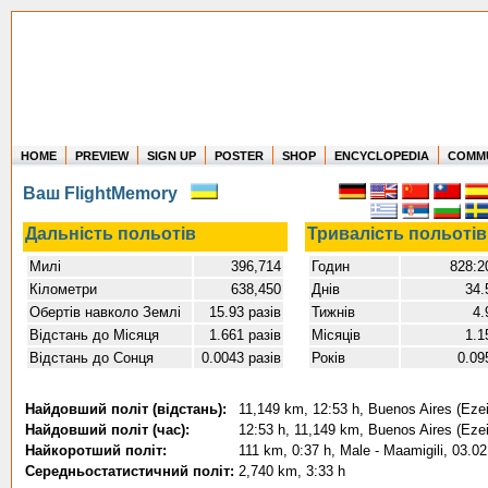
HOME
PREVIEW
SIGN UP
POSTER
SHOP
ENCYCLOPEDIA
COMM
Where in the world have you flown?
Ваш FlightMemory
How long have you been in the air?
Create your own FlightMemory and see!
Дальність польотів
Тривалість польотів
Милі
396,714
Годин
828:2
Кілометри
638,450
Днів
34.
Обертів навколо Землі
15.93 разів
Тижнів
4.
Відстань до Місяця
1.661 разів
Місяців
1.1
Відстань до Сонця
0.0043 разів
Років
0.09
Найдовший політ (відстань):
11,149 km, 12:53 h, Buenos Aires (Ezeiz
Найдовший політ (час):
12:53 h, 11,149 km, Buenos Aires (Ezeiz
Найкоротший політ:
111 km, 0:37 h, Male - Maamigili, 03.0
Середньостатистичний політ:
2,740 km, 3:33 h