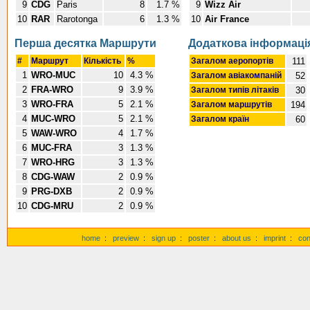
9
CDG
Paris
8
1.7 %
9
Wizz Air
10
RAR
Rarotonga
6
1.3 %
10
Air France
Перша десятка Маршрути
Додаткова інформаці
#
Маршрут
Кількість
%
Загалом аеропортів
111
1
WRO-MUC
10
4.3 %
Загалом авіакомпаній
52
2
FRA-WRO
9
3.9 %
Загалом типів літаків
30
3
WRO-FRA
5
2.1 %
Загалом маршрутів
194
4
MUC-WRO
5
2.1 %
Загалом країн
60
5
WAW-WRO
4
1.7 %
6
MUC-FRA
3
1.3 %
7
WRO-HRG
3
1.3 %
8
CDG-WAW
2
0.9 %
9
PRG-DXB
2
0.9 %
10
CDG-MRU
2
0.9 %
home
:
preview
:
sign up
:
poster
:
about us
:
imprint
:
con