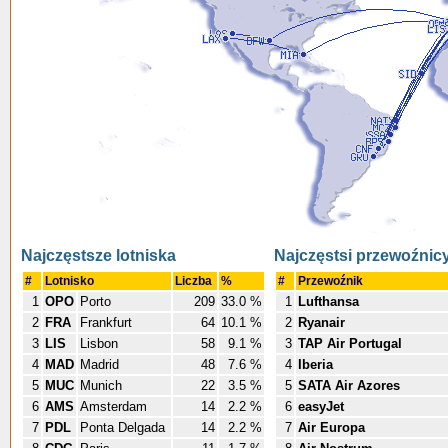
Najczęstsze lotniska
Najczęstsi przewoźnic
#
Lotnisko
Liczba
%
#
Przewoźnik
1
OPO
Porto
209
33.0 %
1
Lufthansa
2
FRA
Frankfurt
64
10.1 %
2
Ryanair
3
LIS
Lisbon
58
9.1 %
3
TAP Air Portugal
4
MAD
Madrid
48
7.6 %
4
Iberia
5
MUC
Munich
22
3.5 %
5
SATA Air Azores
6
AMS
Amsterdam
14
2.2 %
6
easyJet
7
PDL
Ponta Delgada
14
2.2 %
7
Air Europa