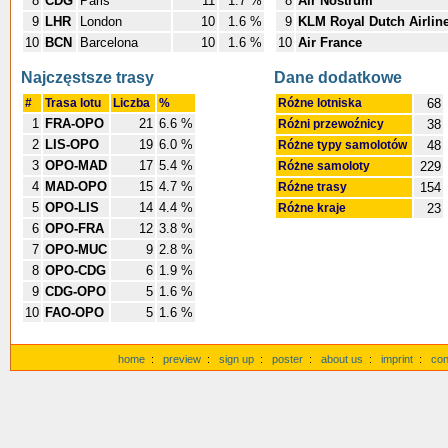
8
CDG
Paris
11
1.7 %
8
Air Nostrum
9
LHR
London
10
1.6 %
9
KLM Royal Dutch Airlin
10
BCN
Barcelona
10
1.6 %
10
Air France
Najczęstsze trasy
Dane dodatkowe
#
Trasa lotu
Liczba
%
Różne lotniska
68
1
FRA-OPO
21
6.6 %
Różni przewoźnicy
38
2
LIS-OPO
19
6.0 %
Różne typy samolotów
48
3
OPO-MAD
17
5.4 %
Różne samoloty
229
4
MAD-OPO
15
4.7 %
Różne trasy
154
5
OPO-LIS
14
4.4 %
Różne kraje
23
6
OPO-FRA
12
3.8 %
7
OPO-MUC
9
2.8 %
8
OPO-CDG
6
1.9 %
9
CDG-OPO
5
1.6 %
10
FAO-OPO
5
1.6 %
home
:
preview
:
sign up
:
poster
:
about us
:
imprint
:
con