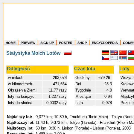
HOME
PREVIEW
SIGN UP
POSTER
SHOP
ENCYCLOPEDIA
COMM
Where in the world have you flown?
Statystyka Moich Lotów
How long have you been in the air?
Create your own FlightMemory and see!
Odległość
Czas lotu
Loty
w milach
293,078
Godziny
679:26
Wszyst
w kilometrach
471,664
Dni
28.3
Krajow
Okrążenia Ziemii
11.77 razy
Tygodnie
4.0
Wewnątr
loty na księżyc
1.227 razy
Miesiące
0.94
Między
loty do słońca
0.0032 razy
Lata
0.078
Pozost
Najdalszy lot:
9,377 km, 10:30 h, Frankfurt (Rhein-Main) - Tokyo (Narit
Najdłuższy lot:
11:40 h, 9,373 km, Tokyo (Haneda) - Frankfurt (Rhein-Ma
Najkrótszy lot:
50 km, 0:30 h, Lisbon (Portela) - Lisbon (Portela), 2005
Przeciętny lot:
1,488 km, 2:09 h