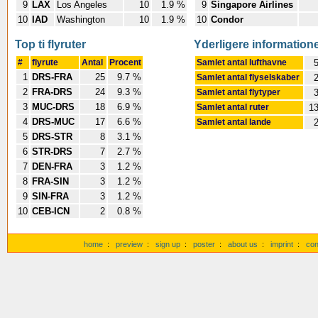
9
LAX
Los Angeles
10
1.9 %
9
Singapore Airlines
10
IAD
Washington
10
1.9 %
10
Condor
Top ti flyruter
Yderligere information
#
flyrute
Antal
Procent
Samlet antal lufthavne
5
1
DRS-FRA
25
9.7 %
Samlet antal flyselskaber
2
2
FRA-DRS
24
9.3 %
Samlet antal flytyper
3
3
MUC-DRS
18
6.9 %
Samlet antal ruter
13
4
DRS-MUC
17
6.6 %
Samlet antal lande
2
5
DRS-STR
8
3.1 %
6
STR-DRS
7
2.7 %
7
DEN-FRA
3
1.2 %
8
FRA-SIN
3
1.2 %
9
SIN-FRA
3
1.2 %
10
CEB-ICN
2
0.8 %
home
:
preview
:
sign up
:
poster
:
about us
:
imprint
:
con