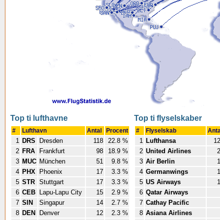
Top ti lufthavne
Top ti flyselskaber
#
Lufthavn
Antal
Procent
#
Flyselskab
Ant
1
DRS
Dresden
118
22.8 %
1
Lufthansa
1
2
FRA
Frankfurt
98
18.9 %
2
United Airlines
3
MUC
München
51
9.8 %
3
Air Berlin
4
PHX
Phoenix
17
3.3 %
4
Germanwings
5
STR
Stuttgart
17
3.3 %
5
US Airways
6
CEB
Lapu-Lapu City
15
2.9 %
6
Qatar Airways
7
SIN
Singapur
14
2.7 %
7
Cathay Pacific
8
DEN
Denver
12
2.3 %
8
Asiana Airlines