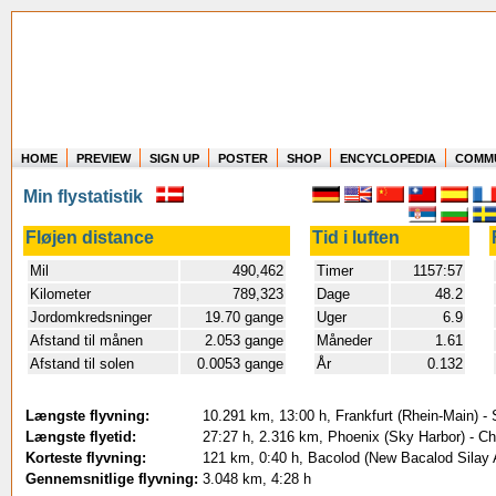
HOME
PREVIEW
SIGN UP
POSTER
SHOP
ENCYCLOPEDIA
COMM
Where in the world have you flown?
Min flystatistik
How long have you been in the air?
Create your own FlightMemory and see!
Fløjen distance
Tid i luften
Mil
490,462
Timer
1157:57
Kilometer
789,323
Dage
48.2
Jordomkredsninger
19.70 gange
Uger
6.9
Afstand til månen
2.053 gange
Måneder
1.61
Afstand til solen
0.0053 gange
År
0.132
Længste flyvning:
10.291 km, 13:00 h, Frankfurt (Rhein-Main) -
Længste flyetid:
27:27 h, 2.316 km, Phoenix (Sky Harbor) - Ch
Korteste flyvning:
121 km, 0:40 h, Bacolod (New Bacalod Silay A
Gennemsnitlige flyvning:
3.048 km, 4:28 h