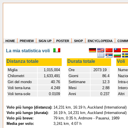
HOME
PREVIEW
SIGN UP
POSTER
SHOP
ENCYCLOPEDIA
COMM
Where in the world have you flown?
La mia statistica voli
How long have you been in the air?
Create your own FlightMemory and see!
Distanza totale
Durata totale
Voli
Miglia
1,015,004
Ore
2073:19
Numer
Chilometri
1,633,491
Giorni
86.4
Nazio
Giri del mondo
40.76
Settimane
12.3
Intra-
Voli terra-luna
4.249
Mesi
2.88
Interc
Voli terra-sole
0.0109
Anni
0.237
Altri
Volo più lungo (distanza):
14,231 km, 16:19 h, Auckland (International
Volo più lungo (durata):
16:19 h, 14,231 km, Auckland (International
Volo più breve:
79 km, 0:35 h, Ardmore - Pauanui, 1989
Media per volo:
3,241 km, 4:07 h