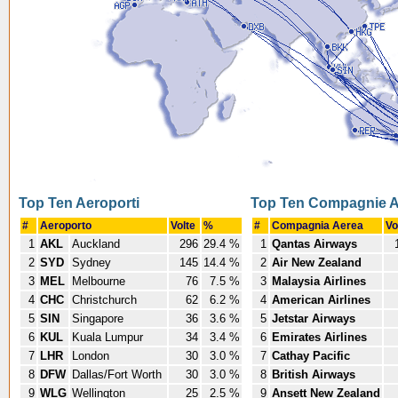
Top Ten Aeroporti
Top Ten Compagnie 
#
Aeroporto
Volte
%
#
Compagnia Aerea
Vo
1
AKL
Auckland
296
29.4 %
1
Qantas Airways
2
SYD
Sydney
145
14.4 %
2
Air New Zealand
3
MEL
Melbourne
76
7.5 %
3
Malaysia Airlines
4
CHC
Christchurch
62
6.2 %
4
American Airlines
5
SIN
Singapore
36
3.6 %
5
Jetstar Airways
6
KUL
Kuala Lumpur
34
3.4 %
6
Emirates Airlines
7
LHR
London
30
3.0 %
7
Cathay Pacific
8
DFW
Dallas/Fort Worth
30
3.0 %
8
British Airways
9
WLG
Wellington
25
2.5 %
9
Ansett New Zealand