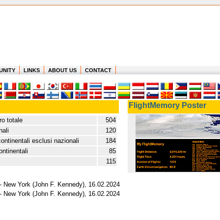
UNITY
LINKS
ABOUT US
CONTACT
FlightMemory Poster
o totale
504
nali
120
continentali esclusi nazionali
184
ontinentali
85
115
) - New York (John F. Kennedy), 16.02.2024
) - New York (John F. Kennedy), 16.02.2024