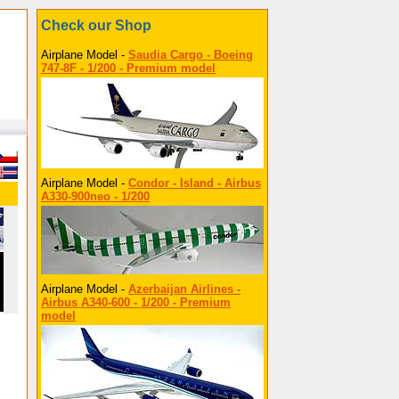
Check our Shop
Airplane Model -
Saudia Cargo - Boeing
747-8F - 1/200 - Premium model
Airplane Model -
Condor - Island - Airbus
A330-900neo - 1/200
Airplane Model -
Azerbaijan Airlines -
Airbus A340-600 - 1/200 - Premium
model