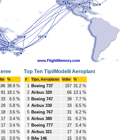
Aeree
Top Ten Tipi/Modelli Aeroplani
lte
%
#
Tipo, Aeroplano
Volte
%
196
38.9 %
1
Boeing 737
157
31.2 %
91
18.1 %
2
Airbus 320
66
13.1 %
33
6.5 %
3
Boeing 747
39
7.7 %
29
5.8 %
4
Airbus 330
33
6.5 %
18
3.6 %
5
Boeing 767
31
6.2 %
17
3.4 %
6
Airbus 380
31
6.2 %
17
3.4 %
7
Boeing 777
27
5.4 %
15
3.0 %
8
Airbus 321
17
3.4 %
15
3.0 %
9
BAe 146
15
3.0 %