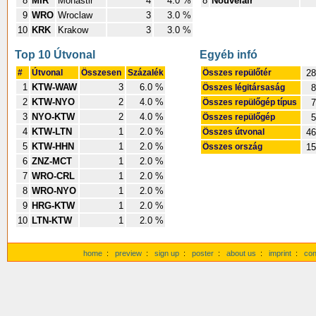
8
MIR
Monastir
4
4.0 %
8
Nouvelair
9
WRO
Wroclaw
3
3.0 %
10
KRK
Krakow
3
3.0 %
Top 10 Útvonal
Egyéb infó
#
Útvonal
Összesen
Százalék
Összes repülőtér
28
1
KTW-WAW
3
6.0 %
Összes légitársaság
8
2
KTW-NYO
2
4.0 %
Összes repülőgép típus
7
3
NYO-KTW
2
4.0 %
Összes repülőgép
5
4
KTW-LTN
1
2.0 %
Összes útvonal
46
5
KTW-HHN
1
2.0 %
Összes ország
15
6
ZNZ-MCT
1
2.0 %
7
WRO-CRL
1
2.0 %
8
WRO-NYO
1
2.0 %
9
HRG-KTW
1
2.0 %
10
LTN-KTW
1
2.0 %
home
:
preview
:
sign up
:
poster
:
about us
:
imprint
:
con