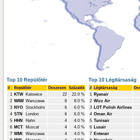
Top 10 Repülőtér
Top 10 Légitársaság
#
Repülőtér
Összesen
Százalék
#
Légitársaság
Ös
1
KTW
Katowice
22
22.0 %
1
Ryanair
2
WAW
Warszawa
8
8.0 %
2
Wizz Air
3
NYO
Stockholm
6
6.0 %
3
LOT Polish Airlines
4
STN
London
6
6.0 %
4
Oman Air
5
HHN
Hahn
4
4.0 %
5
Tunisair
6
MCT
Muscat
4
4.0 %
6
Luxair
7
WMI
Warszawa
4
4.0 %
7
Enterair