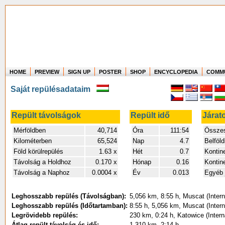
HOME
PREVIEW
SIGN UP
POSTER
SHOP
ENCYCLOPEDIA
COMM
Where in the world have you flown?
Saját repülésadataim
How long have you been in the air?
Create your own FlightMemory and see!
Repült távolságok
Repült idő
Járat
Mérföldben
40,714
Óra
111:54
Összes 
Kilométerben
65,524
Nap
4.7
Belföld
Föld körülrepülés
1.63 x
Hét
0.7
Kontine
Távolság a Holdhoz
0.170 x
Hónap
0.16
Kontin
Távolság a Naphoz
0.0004 x
Év
0.013
Egyéb 
Leghosszabb repülés (Távolságban):
5,056 km, 8:55 h, Muscat (Intern
Leghosszabb repülés (Időtartamban):
8:55 h, 5,056 km, Muscat (Intern
Legrövidebb repülés:
230 km, 0:24 h, Katowice (Intern
Átlag repült távolság és idő:
1,310 km, 2:14 h