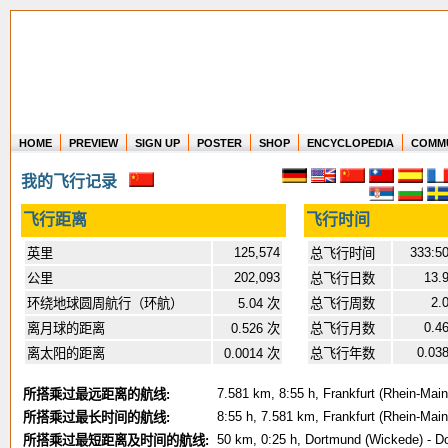
HOME
PREVIEW
SIGN UP
POSTER
SHOP
ENCYCLOPEDIA
COMM
Where in the world have you flown?
我的飞行记录
How long have you been in the air?
Create your own FlightMemory and see!
飞行距离
飞行时间
125,574
333:5
英里
总飞行时间
202,093
13.
公里
总飞行日数
2.
环绕地球圆周航行（环航）
5.04 次
总飞行周数
0.4
离月球的距离
0.526 次
总飞行月数
0.03
离太阳的距离
0.0014 次
总飞行年数
7.581 km, 8:55 h, Frankfurt (Rhein-Main
所搭乘过最远距离的航线:
8:55 h, 7.581 km, Frankfurt (Rhein-Main
所搭乘过最长时间的航线:
50 km, 0:25 h, Dortmund (Wickede) - D
所搭乘过最短距离及时间的航线: