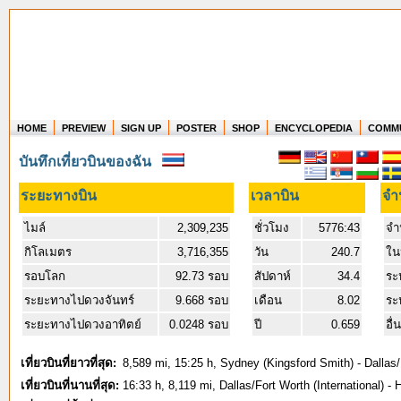
HOME
PREVIEW
SIGN UP
POSTER
SHOP
ENCYCLOPEDIA
COMM
Where in the world have you flown?
บันทึกเที่ยวบินของฉัน
How long have you been in the air?
Create your own FlightMemory and see!
ระยะทางบิน
เวลาบิน
จำ
ไมล์
2,309,235
ชั่วโมง
5776:43
จำ
กิโลเมตร
3,716,355
วัน
240.7
ใน
รอบโลก
92.73 รอบ
สัปดาห์
34.4
ระ
ระยะทางไปดวงจันทร์
9.668 รอบ
เดือน
8.02
ระ
ระยะทางไปดวงอาทิตย์
0.0248 รอบ
ปี
0.659
อื่
เที่ยวบินที่ยาวที่สุด:
8,589 mi, 15:25 h, Sydney (Kingsford Smith) - Dallas/
เที่ยวบินที่นานที่สุด:
16:33 h, 8,119 mi, Dallas/Fort Worth (International) -