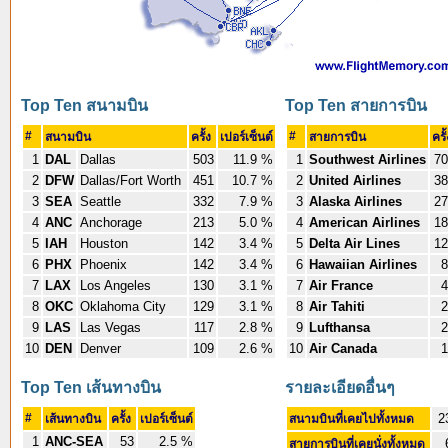
Top Ten สนามบิน
Top Ten สายการบิน
#
#
สนามบิน
ครั้ง
เปอร์เซ็นต์
สายการบิน
ครั
1
DAL
Dallas
503
11.9 %
1
Southwest Airlines
70
2
DFW
Dallas/Fort Worth
451
10.7 %
2
United Airlines
38
3
SEA
Seattle
332
7.9 %
3
Alaska Airlines
27
4
ANC
Anchorage
213
5.0 %
4
American Airlines
18
5
IAH
Houston
142
3.4 %
5
Delta Air Lines
12
6
PHX
Phoenix
142
3.4 %
6
Hawaiian Airlines
8
7
LAX
Los Angeles
130
3.1 %
7
Air France
4
8
OKC
Oklahoma City
129
3.1 %
8
Air Tahiti
2
9
LAS
Las Vegas
117
2.8 %
9
Lufthansa
2
10
DEN
Denver
109
2.6 %
10
Air Canada
1
Top Ten เส้นทางบิน
รายละเอียดอื่นๆ
#
2
เส้นทางบิน
ครั้ง
เปอร์เซ็นต์
สนามบินที่เคยไปทั้งหมด
1
ANC-SEA
53
2.5 %
สายการบินที่เคยนั่งทั้งหมด