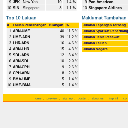
9
JFK
New York
10
1.4 %
9
Pan American
10
SIN
Singapore
8
1.1 %
10
Singapore Airlines
Top 10 Laluan
Maklumat Tambahan
#
Laluan Penerbangan
Bilangan
%
Jumlah Lapangan Terbang
1
ARN-UME
40
11.5 %
Jumlah Syarikat Penerban
2
UME-ARN
39
11.2 %
Jumlah Jenis Pesawat
3
LHR-ARN
16
4.6 %
Jumlah Laluan
4
ARN-LHR
15
4.3 %
Jumlah Negara
5
SDL-ARN
12
3.4 %
6
ARN-SDL
10
2.9 %
7
ARN-CPH
9
2.6 %
8
CPH-ARN
8
2.3 %
9
BMA-UME
5
1.4 %
10
UME-BMA
5
1.4 %
home
:
preview
:
sign up
:
poster
:
about us
:
imprint
:
con