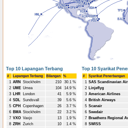
Top 10 Lapangan Terbang
Top 10 Syarikat Pen
#
Lapangan Terbang
Bilangan
%
#
Syarikat Penerbangan
1
ARN
Stockholm
210
30.1 %
1
SAS Scandinavian Air
2
UME
Umea
104
14.9 %
2
Linjeflyg
3
LHR
London
41
5.9 %
3
American Airlines
4
SDL
Sundsvall
39
5.6 %
4
British Airways
5
CPH
Copenhagen
26
3.7 %
5
Scanair
6
BMA
Stockholm
22
3.2 %
6
Swedair
7
VXO
Vaxjo
13
1.9 %
7
Braathens Regional Av
8
ZRH
Zurich
10
1.4 %
8
SWISS