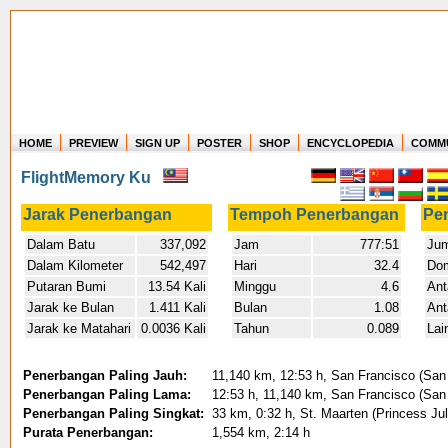
HOME
PREVIEW
SIGN UP
POSTER
SHOP
ENCYCLOPEDIA
COMM
Where in the world have you flown?
FlightMemory Ku
How long have you been in the air?
Create your own FlightMemory and see!
Jarak Penerbangan
Tempoh Penerbangan
Pe
Dalam Batu
337,092
Jam
777:51
Jum
Dalam Kilometer
542,497
Hari
32.4
Dom
Putaran Bumi
13.54 Kali
Minggu
4.6
Ant
Jarak ke Bulan
1.411 Kali
Bulan
1.08
Ant
Jarak ke Matahari
0.0036 Kali
Tahun
0.089
Lai
Penerbangan Paling Jauh:
11,140 km, 12:53 h, San Francisco (San 
Penerbangan Paling Lama:
12:53 h, 11,140 km, San Francisco (San 
Penerbangan Paling Singkat:
33 km, 0:32 h, St. Maarten (Princess Jul
Purata Penerbangan:
1,554 km, 2:14 h