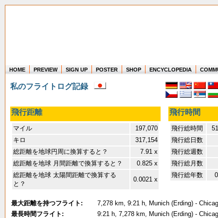
HOME
PREVIEW
SIGN UP
POSTER
SHOP
ENCYCLOPEDIA
COMM
Where in the world have you flown?
私のフライトログ記録
How long have you been in the air?
Create your own FlightMemory and see!
飛行距離
飛行時間
マイル
197,070
飛行総時間
51
キロ
317,154
飛行総日数
総距離を地球円周に換算すると？
7.91 x
飛行総週数
総距離を地球 月間距離で換算すると？
0.825 x
飛行総月数
総距離を地球 太陽間距離で換算する
飛行総年数
0
0.0021 x
と？
最大距離を持つフライト:
7,278 km, 9:21 h, Munich (Erding) - Chica
最長時間フライト:
9:21 h, 7,278 km, Munich (Erding) - Chica