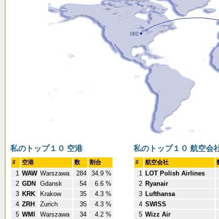
私のトップ１０ 空港
私のトップ１０ 航空会
#
空港
数
割合
#
航空会社
1
WAW
Warszawa
284
34.9 %
1
LOT Polish Airlines
2
GDN
Gdansk
54
6.6 %
2
Ryanair
3
KRK
Krakow
35
4.3 %
3
Lufthansa
4
ZRH
Zurich
35
4.3 %
4
SWISS
5
WMI
Warszawa
34
4.2 %
5
Wizz Air