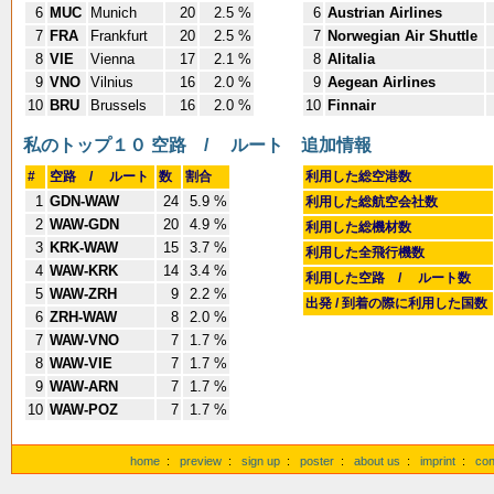
6
MUC
Munich
20
2.5 %
6
Austrian Airlines
7
FRA
Frankfurt
20
2.5 %
7
Norwegian Air Shuttle
8
VIE
Vienna
17
2.1 %
8
Alitalia
9
VNO
Vilnius
16
2.0 %
9
Aegean Airlines
10
BRU
Brussels
16
2.0 %
10
Finnair
私のトップ１０ 空路 / ルート
追加情報
#
空路 / ルート
数
割合
利用した総空港数
1
GDN-WAW
24
5.9 %
利用した総航空会社数
2
WAW-GDN
20
4.9 %
利用した総機材数
3
KRK-WAW
15
3.7 %
利用した全飛行機数
4
WAW-KRK
14
3.4 %
利用した空路 / ルート数
5
WAW-ZRH
9
2.2 %
出発 / 到着の際に利用した国数
6
ZRH-WAW
8
2.0 %
7
WAW-VNO
7
1.7 %
8
WAW-VIE
7
1.7 %
9
WAW-ARN
7
1.7 %
10
WAW-POZ
7
1.7 %
home
:
preview
:
sign up
:
poster
:
about us
:
imprint
:
con