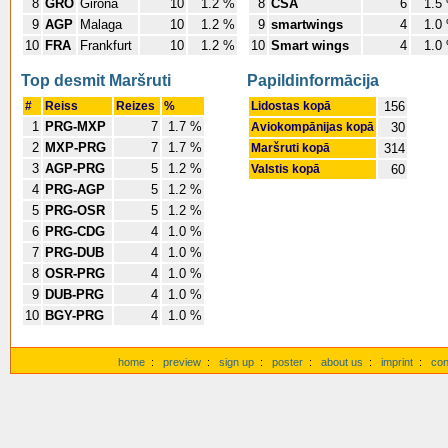
8
GRO
Girona
10
1.2 %
8
CSA
6
1.5
9
AGP
Malaga
10
1.2 %
9
smartwings
4
1.0
10
FRA
Frankfurt
10
1.2 %
10
Smart wings
4
1.0
Top desmit Maršruti
Papildinformācija
#
Reiss
Reizes
%
Lidostas kopā
156
1
PRG-MXP
7
1.7 %
Aviokompānijas kopā
30
2
MXP-PRG
7
1.7 %
Maršruti kopā
314
3
AGP-PRG
5
1.2 %
Valstis kopā
60
4
PRG-AGP
5
1.2 %
5
PRG-OSR
5
1.2 %
6
PRG-CDG
4
1.0 %
7
PRG-DUB
4
1.0 %
8
OSR-PRG
4
1.0 %
9
DUB-PRG
4
1.0 %
10
BGY-PRG
4
1.0 %
home
:
preview
:
sign up
:
poster
:
about us
:
imprint
:
con