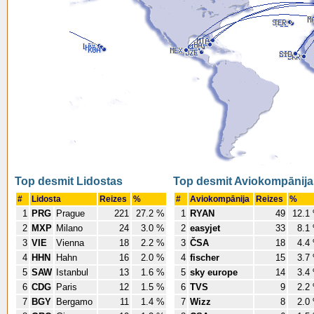
Top desmit Lidostas
Top desmit Aviokompānija
#
Lidosta
Reizes
%
#
Aviokompānija
Reizes
%
1
PRG
Prague
221
27.2 %
1
RYAN
49
12.1
2
MXP
Milano
24
3.0 %
2
easyjet
33
8.1
3
VIE
Vienna
18
2.2 %
3
ČSA
18
4.4
4
HHN
Hahn
16
2.0 %
4
fischer
15
3.7
5
SAW
Istanbul
13
1.6 %
5
sky europe
14
3.4
6
CDG
Paris
12
1.5 %
6
TVS
9
2.2
7
BGY
Bergamo
11
1.4 %
7
Wizz
8
2.0