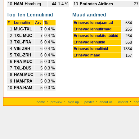
10
HAM
Hamburg
44
1.4 %
10
Emirates Airlines
27
Top Ten Lennuliinid
Muud andmed
#
Lennuliin
Arv
%
Erinevad lennujaamad
534
1
MUC-TXL
7
0.4 %
Erinevad lennufirmad
265
2
TXL-MUC
7
0.4 %
Erinevad lennukite tüübid
264
3
TXL-FRA
6
0.4 %
Erinevad lennukid
558
4
VIE-ZRH
6
0.4 %
Erinevad lennuliinid
1334
5
TXL-ZRH
6
0.4 %
Erinevad maad
157
6
FRA-MUC
5
0.3 %
7
TXL-DUS
5
0.3 %
8
HAM-MUC
5
0.3 %
9
HAM-FRA
5
0.3 %
10
FRA-HAM
5
0.3 %
home
:
preview
:
sign up
:
poster
:
about us
:
imprint
:
con