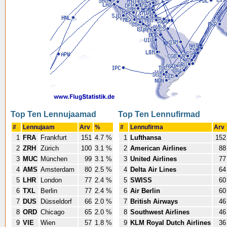
Top Ten Lennujaamad
Top Ten Lennufirmad
#
Lennujaam
Arv
%
#
Lennufirma
Arv
1
FRA
Frankfurt
151
4.7 %
1
Lufthansa
152
2
ZRH
Zürich
100
3.1 %
2
American Airlines
88
3
MUC
München
99
3.1 %
3
United Airlines
77
4
AMS
Amsterdam
80
2.5 %
4
Delta Air Lines
64
5
LHR
London
77
2.4 %
5
SWISS
60
6
TXL
Berlin
77
2.4 %
6
Air Berlin
60
7
DUS
Düsseldorf
66
2.0 %
7
British Airways
46
8
ORD
Chicago
65
2.0 %
8
Southwest Airlines
46
9
VIE
Wien
57
1.8 %
9
KLM Royal Dutch Airlines
36