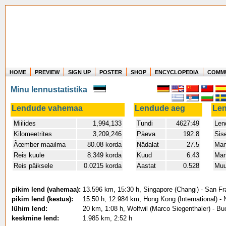
HOME
PREVIEW
SIGN UP
POSTER
SHOP
ENCYCLOPEDIA
COMM
Where in the world have you flown?
Minu lennustatistika
How long have you been in the air?
Create your own FlightMemory and see!
Lendude vahemaa
Lendude aeg
Le
Miilides
1,994,133
Tundi
4627:49
Len
Kilomeetrites
3,209,246
Päeva
192.8
Sis
Ãœmber maailma
80.08 korda
Nädalat
27.5
Man
Reis kuule
8.349 korda
Kuud
6.43
Man
Reis päiksele
0.0215 korda
Aastat
0.528
Muu
pikim lend (vahemaa):
13.596 km, 15:30 h, Singapore (Changi) - San Fra
pikim lend (kestus):
15:50 h, 12.984 km, Hong Kong (International) -
lühim lend:
20 km, 1:08 h, Wolfwil (Marco Siegenthaler) - B
keskmine lend:
1.985 km, 2:52 h