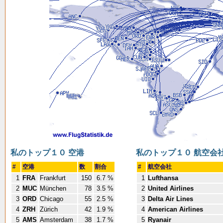
私のトップ１０ 空港
私のトップ１０ 航空会
#
空港
数
割合
#
航空会社
1
FRA
Frankfurt
150
6.7 %
1
Lufthansa
2
MUC
München
78
3.5 %
2
United Airlines
3
ORD
Chicago
55
2.5 %
3
Delta Air Lines
4
ZRH
Zürich
42
1.9 %
4
American Airlines
5
AMS
Amsterdam
38
1.7 %
5
Ryanair