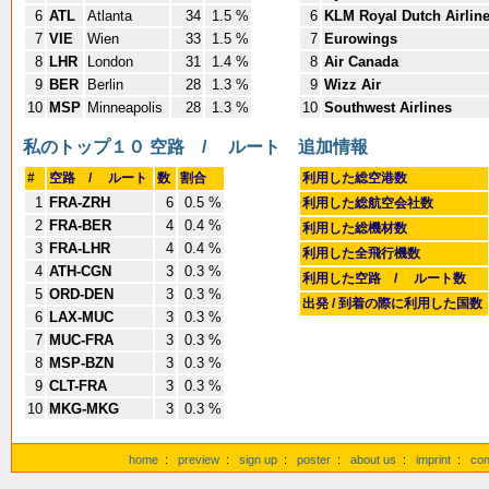
6
ATL
Atlanta
34
1.5 %
6
KLM Royal Dutch Airlin
7
VIE
Wien
33
1.5 %
7
Eurowings
8
LHR
London
31
1.4 %
8
Air Canada
9
BER
Berlin
28
1.3 %
9
Wizz Air
10
MSP
Minneapolis
28
1.3 %
10
Southwest Airlines
私のトップ１０ 空路 / ルート
追加情報
#
空路 / ルート
数
割合
利用した総空港数
1
FRA-ZRH
6
0.5 %
利用した総航空会社数
2
FRA-BER
4
0.4 %
利用した総機材数
3
FRA-LHR
4
0.4 %
利用した全飛行機数
4
ATH-CGN
3
0.3 %
利用した空路 / ルート数
5
ORD-DEN
3
0.3 %
出発 / 到着の際に利用した国数
6
LAX-MUC
3
0.3 %
7
MUC-FRA
3
0.3 %
8
MSP-BZN
3
0.3 %
9
CLT-FRA
3
0.3 %
10
MKG-MKG
3
0.3 %
home
:
preview
:
sign up
:
poster
:
about us
:
imprint
:
con