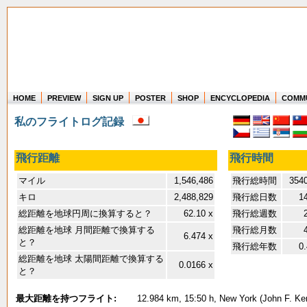
HOME
PREVIEW
SIGN UP
POSTER
SHOP
ENCYCLOPEDIA
COMM
Where in the world have you flown?
私のフライトログ記録
How long have you been in the air?
Create your own FlightMemory and see!
飛行距離
飛行時間
マイル
1,546,486
飛行総時間
3540
キロ
2,488,829
飛行総日数
1
総距離を地球円周に換算すると？
62.10 x
飛行総週数
総距離を地球 月間距離で換算する
飛行総月数
6.474 x
と？
飛行総年数
0
総距離を地球 太陽間距離で換算する
0.0166 x
と？
最大距離を持つフライト:
12.984 km, 15:50 h, New York (John F. Ken