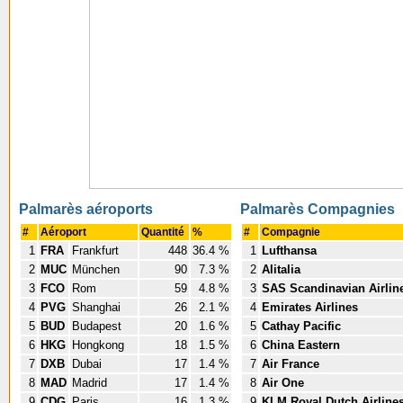
Palmarès aéroports
Palmarès Compagnies
#
Aéroport
Quantité
%
#
Compagnie
1
FRA
Frankfurt
448
36.4 %
1
Lufthansa
2
MUC
München
90
7.3 %
2
Alitalia
3
FCO
Rom
59
4.8 %
3
SAS Scandinavian Airlin
4
PVG
Shanghai
26
2.1 %
4
Emirates Airlines
5
BUD
Budapest
20
1.6 %
5
Cathay Pacific
6
HKG
Hongkong
18
1.5 %
6
China Eastern
7
DXB
Dubai
17
1.4 %
7
Air France
8
MAD
Madrid
17
1.4 %
8
Air One
9
CDG
Paris
16
1.3 %
9
KLM Royal Dutch Airline