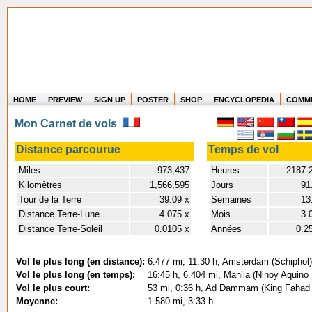
HOME
PREVIEW
SIGN UP
POSTER
SHOP
ENCYCLOPEDIA
COMM
Where in the world have you flown?
Mon Carnet de vols
How long have you been in the air?
Create your own FlightMemory and see!
Distance parcourue
Temps de vol
Miles
973,437
Heures
2187:
Kilomètres
1,566,595
Jours
91
Tour de la Terre
39.09 x
Semaines
13
Distance Terre-Lune
4.075 x
Mois
3.
Distance Terre-Soleil
0.0105 x
Années
0.2
Vol le plus long (en distance):
6.477 mi, 11:30 h, Amsterdam (Schiphol) 
Vol le plus long (en temps):
16:45 h, 6.404 mi, Manila (Ninoy Aquino I
Vol le plus court:
53 mi, 0:36 h, Ad Dammam (King Fahad Int
Moyenne:
1.580 mi, 3:33 h