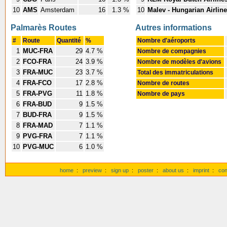
10
AMS
Amsterdam
16
1.3 %
10
Malev - Hungarian Airlin
Palmarès Routes
Autres informations
#
Route
Quantité
%
Nombre d'aéroports
1
MUC-FRA
29
4.7 %
Nombre de compagnies
2
FCO-FRA
24
3.9 %
Nombre de modèles d'avions
3
FRA-MUC
23
3.7 %
Total des immatriculations
4
FRA-FCO
17
2.8 %
Nombre de routes
5
FRA-PVG
11
1.8 %
Nombre de pays
6
FRA-BUD
9
1.5 %
7
BUD-FRA
9
1.5 %
8
FRA-MAD
7
1.1 %
9
PVG-FRA
7
1.1 %
10
PVG-MUC
6
1.0 %
home
:
preview
:
sign up
:
poster
:
about us
:
imprint
:
con