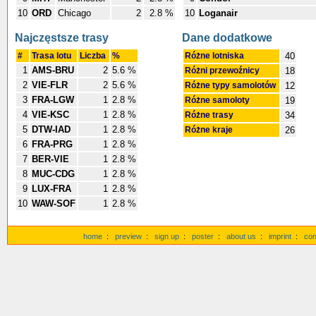
10
ORD
Chicago
2
2.8 %
10
Loganair
Najczęstsze trasy
Dane dodatkowe
#
Trasa lotu
Liczba
%
Różne lotniska
40
1
AMS-BRU
2
5.6 %
Różni przewoźnicy
18
2
VIE-FLR
2
5.6 %
Różne typy samolotów
12
3
FRA-LGW
1
2.8 %
Różne samoloty
19
4
VIE-KSC
1
2.8 %
Różne trasy
34
5
DTW-IAD
1
2.8 %
Różne kraje
26
6
FRA-PRG
1
2.8 %
7
BER-VIE
1
2.8 %
8
MUC-CDG
1
2.8 %
9
LUX-FRA
1
2.8 %
10
WAW-SOF
1
2.8 %
home
:
preview
:
sign up
:
poster
:
about us
:
imprint
:
con