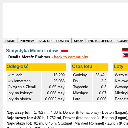
HOME
PREVIEW
SIGN UP
POSTER
SHOP
ENCYCLOPEDIA
COMM
Where in the world have you flown?
Statystyka Moich Lotów
How long have you been in the air?
Details Aicraft: Embraer
•
back to community
Create your own FlightMemory and see!
Odległość
Czas lotu
Loty
w milach
16,209
Godziny
53:42
Wszyst
w kilometrach
26,086
Dni
2.2
Krajowe
Okrążenia Ziemii
0.65 razy
Tygodnie
0.3
Wewnątr
loty na księżyc
0.068 razy
Miesiące
0.07
Międzyk
loty do słońca
0.0002 razy
Lata
0.006
Pozosta
Najdalszy lot:
1,752 mi, 4:30 h, Denver (International) - Boston (Logan)
Najdłuższy lot:
4:30 h, 1,752 mi, Denver (International) - Boston (Logan)
Najkrótszy lot:
91 mi, 0:45 h, Stuttgart (Manfred Rommel) - Zürich (Klot