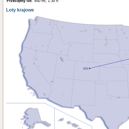
Przeciętny lot:
450 mi, 1:30 h
Loty krajowe