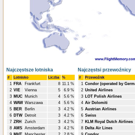
Najczęstsze lotniska
Najczęstsi przewoźnicy
#
Lotnisko
Liczba
%
#
Przewoźnik
1
FRA
Frankfurt
8
11.1 %
1
Condor (operated by Germ
2
VIE
Vienna
5
6.9 %
2
United Airlines
3
MUC
Munich
4
5.6 %
3
LOT Polish Airlines
4
WAW
Warszawa
4
5.6 %
4
Air Dolomiti
5
BER
Berlin
3
4.2 %
5
Austrian Airlines
6
DTW
Detroit
3
4.2 %
6
Swiss
7
ZRH
Zurich
3
4.2 %
7
KLM Royal Dutch Airlines
8
AMS
Amsterdam
3
4.2 %
8
Delta Air Lines
9
MHT
Manchester
2
2.8 %
9
Condor