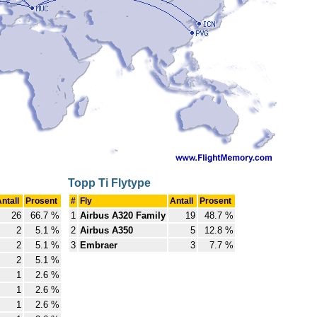
Topp Ti Flytype
ntall
Prosent
#
Fly
Antall
Prosent
26
66.7 %
1
Airbus A320 Family
19
48.7 %
2
5.1 %
2
Airbus A350
5
12.8 %
2
5.1 %
3
Embraer
3
7.7 %
2
5.1 %
1
2.6 %
1
2.6 %
1
2.6 %