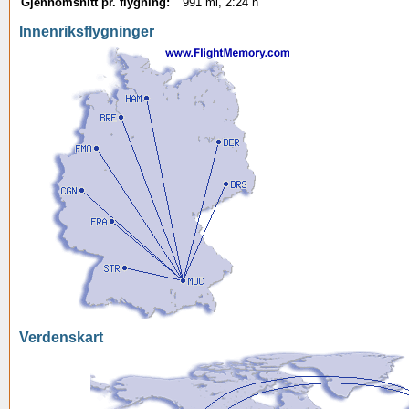
Gjennomsnitt pr. flygning:
991 mi, 2:24 h
Innenriksflygninger
Verdenskart