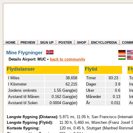
HOME
PREVIEW
SIGN UP
POSTER
SHOP
ENCYCLOPEDIA
COMM
Where in the world have you flown?
Mine Flygninger
How long have you been in the air?
Details Airport: MUC
•
back to community
Create your own FlightMemory and see!
Flydistanser
Flytid
Fl
I Miles
38,658
Timer
93:23
To
I Kilometer
62,215
Dager
3.9
In
Jordens omkrets
1.55 Gang(er)
Uker
0.6
In
Avstand til Månen
0.162 Gang(er)
Måneder
0.13
In
Avstand til Solen
0.0004 Gang(er)
År
0.011
An
Lengste flygning (Distanse):
5,871 mi, 11:05 h, San Francisco (Internat
Lengste flygning (Flytid):
11:30 h, 5,460 mi, München (Franz Josef 
Korteste flygning:
120 mi, 0:45 h, Stuttgart (Manfred Rommel