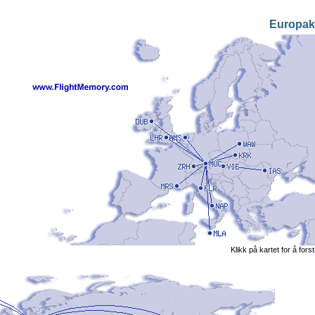
Europak
Klikk på kartet for å fors