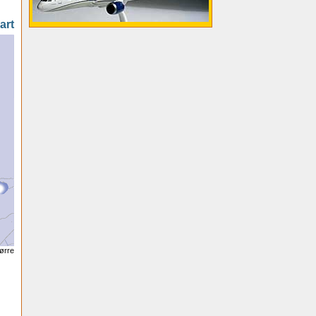
art
tørre