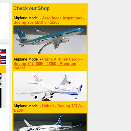
Check our Shop
Airplane Model -
Aerolineas Argentinas -
Boeing 737 MAX 8 - 1/200
Airplane Model -
China Airlines Cargo -
Boeing 747-400F - 1/200 - Premium
model
Airplane Model -
United - Boeing 787-9 -
1/200