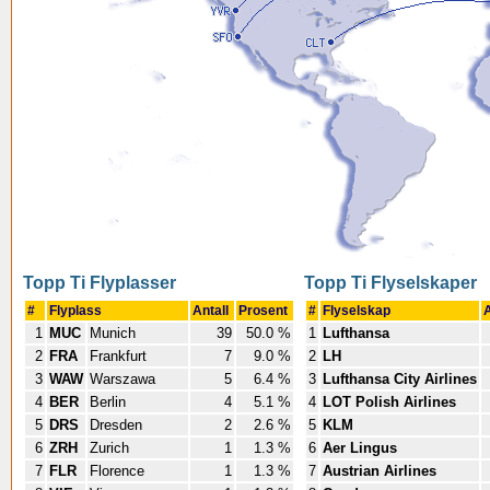
Topp Ti Flyplasser
Topp Ti Flyselskaper
#
Flyplass
Antall
Prosent
#
Flyselskap
A
1
MUC
Munich
39
50.0 %
1
Lufthansa
2
FRA
Frankfurt
7
9.0 %
2
LH
3
WAW
Warszawa
5
6.4 %
3
Lufthansa City Airlines
4
BER
Berlin
4
5.1 %
4
LOT Polish Airlines
5
DRS
Dresden
2
2.6 %
5
KLM
6
ZRH
Zurich
1
1.3 %
6
Aer Lingus
7
FLR
Florence
1
1.3 %
7
Austrian Airlines