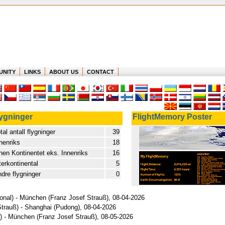
UNITY
LINKS
ABOUT US
CONTACT
ygninger
FlightMemory Poster
tal antall flygninger
39
nenriks
18
nen Kontinentet eks. Innenriks
16
terkontinental
5
dre flygninger
0
ional) - München (Franz Josef Strauß), 08-04-2026
Strauß) - Shanghai (Pudong), 08-04-2026
) - München (Franz Josef Strauß), 08-05-2026