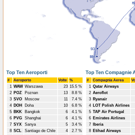
Top Ten Aeroporti
Top Ten Compagnie 
#
Aeroporto
Volte
%
#
Compagnia Aerea
V
1
WAW
Warszawa
23
15.5 %
1
Qatar Airways
2
POZ
Poznan
13
8.8 %
2
Aeroflot
3
SVO
Moscow
11
7.4 %
3
Ryanair
4
DOH
Doha
10
6.8 %
4
LOT Polish Airlines
5
BKK
Bangkok
6
4.1 %
5
TAP Air Portugal
6
PVG
Shanghai
6
4.1 %
6
Emirates Airlines
7
SYX
Sanya
5
3.4 %
7
Iberia
8
SCL
Santiago de Chile
4
2.7 %
8
Etihad Airways