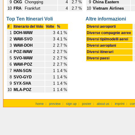
9
CKG
Chongqing
4
2.7 %
9
China Eastern
10
FRA
Frankfurt
4
2.7 %
10
Vietnam Airlines
Top Ten Itinerari Voli
Altre informazioni
#
Itinerario del Volo
Volte
%
Diversi aeroporti
1
DOH-WAW
3
4.1 %
Diverse compagnie aeree
2
WAW-SVO
3
4.1 %
Diversi tipi/modelli aerei
3
WAW-DOH
2
2.7 %
Diversi aeroplani
4
POZ-WAW
2
2.7 %
Diversi itinerari
5
SVO-WAW
2
2.7 %
Diversi paesi
6
WAW-POZ
2
2.7 %
7
HAN-SGN
1
1.4 %
8
SVO-GYD
1
1.4 %
9
SYX-SHA
1
1.4 %
10
MLA-POZ
1
1.4 %
home
:
preview
:
sign up
:
poster
:
about us
:
imprint
:
con