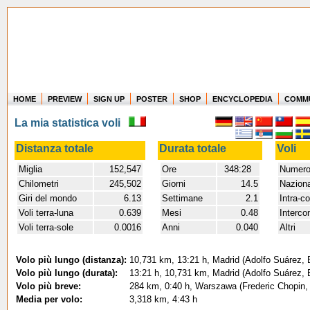
HOME
PREVIEW
SIGN UP
POSTER
SHOP
ENCYCLOPEDIA
COMM
Where in the world have you flown?
La mia statistica voli
How long have you been in the air?
Create your own FlightMemory and see!
Distanza totale
Durata totale
Voli
Miglia
152,547
Ore
348:28
Numero 
Chilometri
245,502
Giorni
14.5
Naziona
Giri del mondo
6.13
Settimane
2.1
Intra-c
Voli terra-luna
0.639
Mesi
0.48
Intercon
Voli terra-sole
0.0016
Anni
0.040
Altri
Volo più lungo (distanza):
10,731 km, 13:21 h, Madrid (Adolfo Suárez, B
Volo più lungo (durata):
13:21 h, 10,731 km, Madrid (Adolfo Suárez, B
Volo più breve:
284 km, 0:40 h, Warszawa (Frederic Chopin,
Media per volo:
3,318 km, 4:43 h