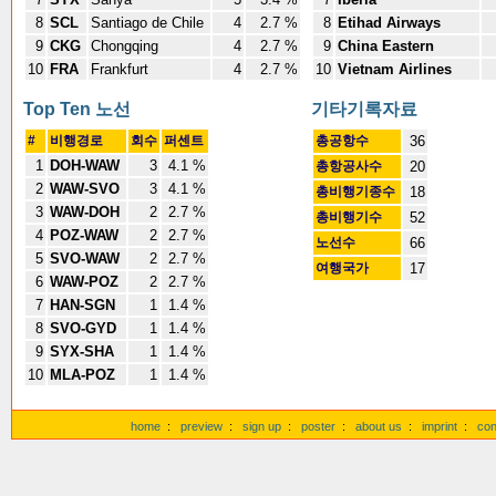
8
SCL
Santiago de Chile
4
2.7 %
8
Etihad Airways
9
CKG
Chongqing
4
2.7 %
9
China Eastern
10
FRA
Frankfurt
4
2.7 %
10
Vietnam Airlines
Top Ten 노선
기타기록자료
#
비행경로
회수
퍼센트
총공항수
36
1
DOH-WAW
3
4.1 %
총항공사수
20
2
WAW-SVO
3
4.1 %
총비행기종수
18
3
WAW-DOH
2
2.7 %
총비행기수
52
4
POZ-WAW
2
2.7 %
노선수
66
5
SVO-WAW
2
2.7 %
여행국가
17
6
WAW-POZ
2
2.7 %
7
HAN-SGN
1
1.4 %
8
SVO-GYD
1
1.4 %
9
SYX-SHA
1
1.4 %
10
MLA-POZ
1
1.4 %
home
:
preview
:
sign up
:
poster
:
about us
:
imprint
:
con