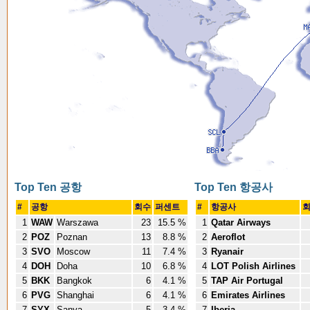
Top Ten 공항
Top Ten 항공사
#
공항
회수
퍼센트
#
항공사
1
WAW
Warszawa
23
15.5 %
1
Qatar Airways
2
POZ
Poznan
13
8.8 %
2
Aeroflot
3
SVO
Moscow
11
7.4 %
3
Ryanair
4
DOH
Doha
10
6.8 %
4
LOT Polish Airlines
5
BKK
Bangkok
6
4.1 %
5
TAP Air Portugal
6
PVG
Shanghai
6
4.1 %
6
Emirates Airlines
7
SYX
Sanya
5
3.4 %
7
Iberia