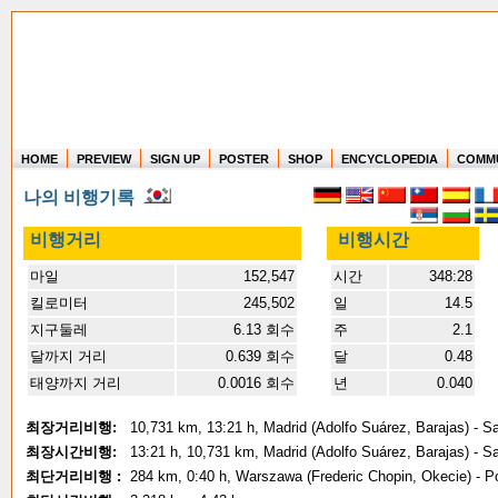
HOME
PREVIEW
SIGN UP
POSTER
SHOP
ENCYCLOPEDIA
COMM
Where in the world have you flown?
나의 비행기록
How long have you been in the air?
Create your own FlightMemory and see!
비행거리
비행시간
마일
152,547
시간
348:28
킬로미터
245,502
일
14.5
지구둘레
6.13 회수
주
2.1
달까지 거리
0.639 회수
달
0.48
태양까지 거리
0.0016 회수
년
0.040
최장거리비행:
10,731 km, 13:21 h, Madrid (Adolfo Suárez, Barajas) - Sa
최장시간비행:
13:21 h, 10,731 km, Madrid (Adolfo Suárez, Barajas) - Sa
최단거리비행 :
284 km, 0:40 h, Warszawa (Frederic Chopin, Okecie) - P