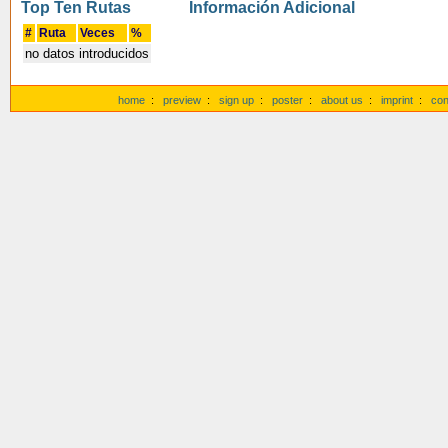
Top Ten Rutas
Información Adicional
#
Ruta
Veces
%
no datos introducidos
home
:
preview
:
sign up
:
poster
:
about us
:
imprint
:
con