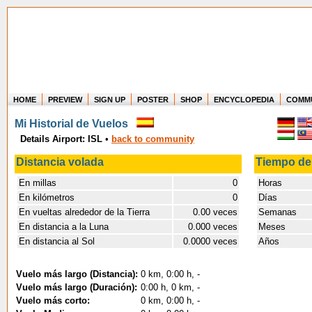
HOME
PREVIEW
SIGN UP
POSTER
SHOP
ENCYCLOPEDIA
COMM
Where in the world have you flown?
Mi Historial de Vuelos
How long have you been in the air?
Details Airport: ISL
•
back to community
Create your own FlightMemory and see!
Distancia volada
Tiempo de
En millas
0
Horas
En kilómetros
0
Días
En vueltas alrededor de la Tierra
0.00 veces
Semanas
En distancia a la Luna
0.000 veces
Meses
En distancia al Sol
0.0000 veces
Años
Vuelo más largo (Distancia):
0 km, 0:00 h, -
Vuelo más largo (Duración):
0:00 h, 0 km, -
Vuelo más corto:
0 km, 0:00 h, -