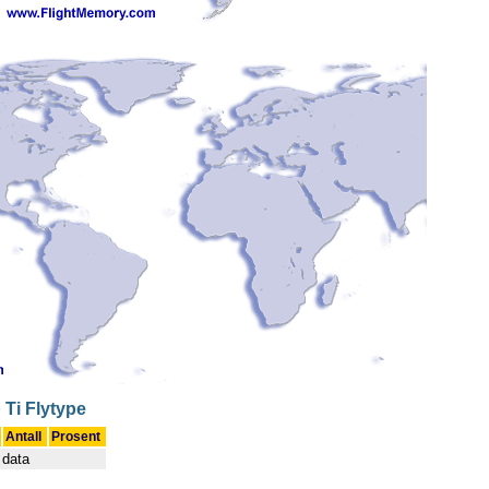
 Ti Flytype
Antall
Prosent
 data