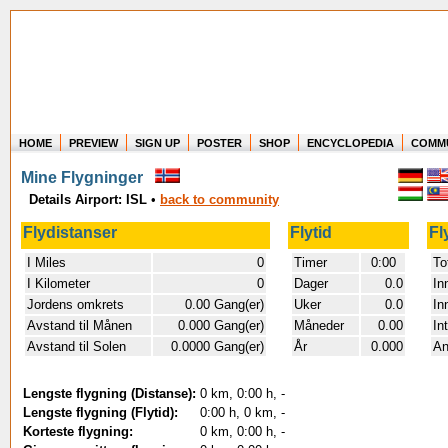
HOME
PREVIEW
SIGN UP
POSTER
SHOP
ENCYCLOPEDIA
COMM
Where in the world have you flown?
Mine Flygninger
How long have you been in the air?
Details Airport: ISL
•
back to community
Create your own FlightMemory and see!
Flydistanser
Flytid
Fl
I Miles
0
Timer
0:00
To
I Kilometer
0
Dager
0.0
In
Jordens omkrets
0.00 Gang(er)
Uker
0.0
In
Avstand til Månen
0.000 Gang(er)
Måneder
0.00
In
Avstand til Solen
0.0000 Gang(er)
År
0.000
An
Lengste flygning (Distanse):
0 km, 0:00 h, -
Lengste flygning (Flytid):
0:00 h, 0 km, -
Korteste flygning:
0 km, 0:00 h, -