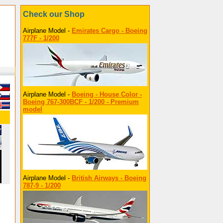
Check our Shop
Airplane Model -
Emirates Cargo - Boeing
777F - 1/200
Airplane Model -
Boeing - House Color -
Boeing 767-300BCF - 1/200 - Premium
model
Airplane Model -
British Airways - Boeing
787-9 - 1/200