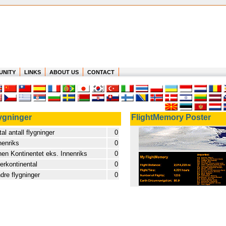
UNITY
LINKS
ABOUT US
CONTACT
ygninger
FlightMemory Poster
tal antall flygninger
0
nenriks
0
nen Kontinentet eks. Innenriks
0
terkontinental
0
dre flygninger
0