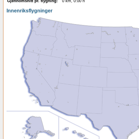
Gjennomsnitt pr. flygning:
0 km, 0:00 h
Innenriksflygninger