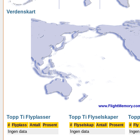
Verdenskart
Topp Ti Flyplasser
Topp Ti Flyselskaper
Topp
#
Flyplass
Antall
Prosent
#
Flyselskap
Antall
Prosent
#
Fly
Ingen data
Ingen data
Ingen